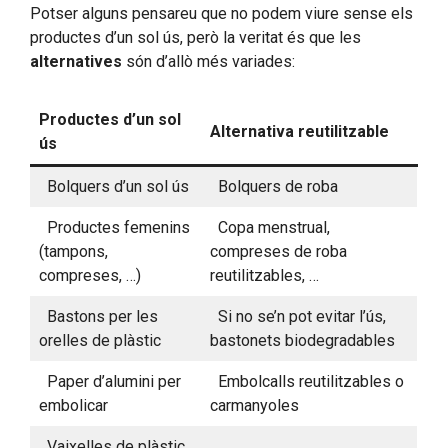
Potser alguns pensareu que no podem viure sense els
productes d’un sol ús, però la veritat és que les
alternatives
són d’allò més variades:
Productes d’un sol
Alternativa reutilitzable
ús
Bolquers d’un sol ús
Bolquers de roba
Productes femenins
Copa menstrual,
(tampons,
compreses de roba
compreses, …)
reutilitzables, …
Bastons per les
Si no se’n pot evitar l’ús,
orelles de plàstic
bastonets biodegradables
Paper d’alumini per
Embolcalls reutilitzables o
embolicar
carmanyoles
Vaixelles de plàstic