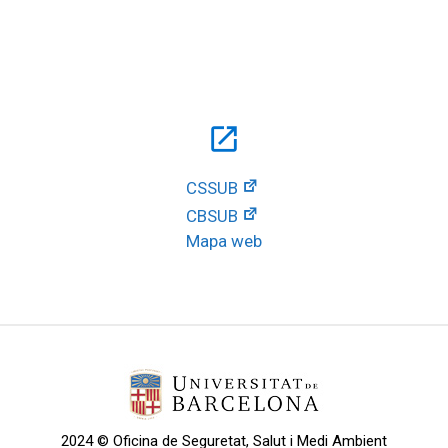
open_in_new
CSSUB
CBSUB
Mapa web
2024 © Oficina de Seguretat, Salut i Medi Ambient