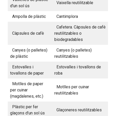
Vaixella reutilitzable
d’un sol ús
Ampolla de plàstic
Cantimplora
Cafetera. Càpsules de cafè
Càpsules de cafè
reutilitzables o
biodegradables
Canyes (o palletes)
Canyes (o palletes)
de plàstic
reutilitzables
Estovalles i
Estovalles i tovallons de
tovallons de paper
roba
Motlles de paper
Motlles per cuinar
per cuinar
reutilitzables
(magdalenes, etc.)
Plàstic per fer
Glaçoneres reutilitzables
glaçons d’un sol ús