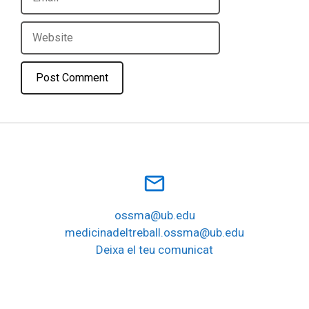
Website
mail_outline
ossma@ub.edu
medicinadeltreball.ossma@ub.edu
Deixa el teu comunicat