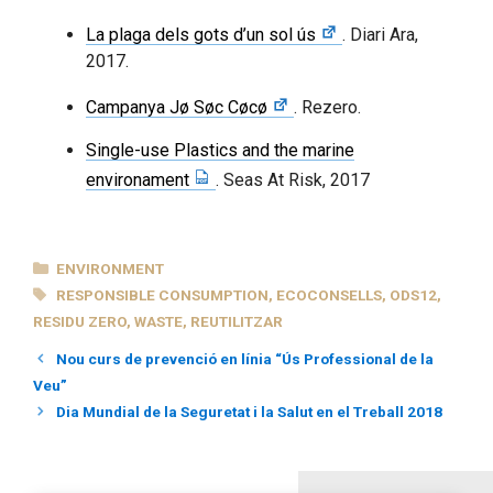
La plaga dels gots d’un sol ús
. Diari Ara,
2017.
Campanya Jø Søc Cøcø
. Rezero.
Single-use Plastics and the marine
environament
. Seas At Risk, 2017
CATEGORIES
ENVIRONMENT
TAGS
RESPONSIBLE CONSUMPTION
,
ECOCONSELLS
,
ODS12
,
RESIDU ZERO
,
WASTE
,
REUTILITZAR
Nou curs de prevenció en línia “Ús Professional de la
Veu”
Dia Mundial de la Seguretat i la Salut en el Treball 2018