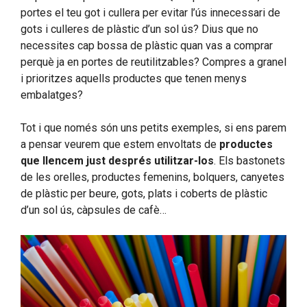
portes el teu got i cullera per evitar l’ús innecessari de
gots i culleres de plàstic d’un sol ús? Dius que no
necessites cap bossa de plàstic quan vas a comprar
perquè ja en portes de reutilitzables? Compres a granel
i prioritzes aquells productes que tenen menys
embalatges?
Tot i que només són uns petits exemples, si ens parem
a pensar veurem que estem envoltats de
productes
que llencem just després utilitzar-los
. Els bastonets
de les orelles, productes femenins, bolquers, canyetes
de plàstic per beure, gots, plats i coberts de plàstic
d’un sol ús, càpsules de cafè…