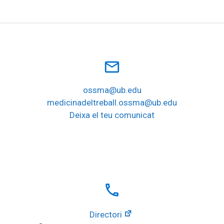
mail_outline
ossma@ub.edu
medicinadeltreball.ossma@ub.edu
Deixa el teu comunicat
local_phone
Directori