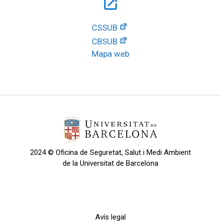
open_in_new
CSSUB
CBSUB
Mapa web
2024 © Oficina de Seguretat, Salut i Medi Ambient
de la Universitat de Barcelona
Avís legal