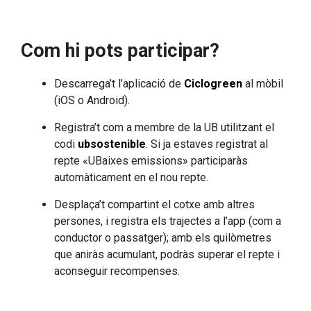
Com hi pots participar?
Descarrega’t l’aplicació de
Ciclogreen
al mòbil
(iOS o Android).
Registra’t com a membre de la UB utilitzant el
codi
ubsostenible
. Si ja estaves registrat al
repte «UBaixes emissions» participaràs
automàticament en el nou repte.
Desplaça’t compartint el cotxe amb altres
persones, i registra els trajectes a l’app (com a
conductor o passatger); amb els quilòmetres
que aniràs acumulant, podràs superar el repte i
aconseguir recompenses.