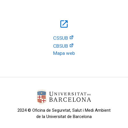
open_in_new
CSSUB
CBSUB
Mapa web
2024 © Oficina de Seguretat, Salut i Medi Ambient
de la Universitat de Barcelona