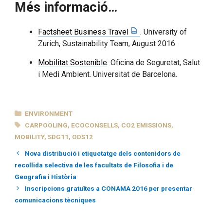
Més informació…
Factsheet Business Travel
. University of
Zurich, Sustainability Team, August 2016.
Mobilitat Sostenible
. Oficina de Seguretat, Salut
i Medi Ambient. Universitat de Barcelona.
CATEGORIES
ENVIRONMENT
TAGS
CARPOOLING
,
ECOCONSELLS
,
CO2 EMISSIONS
,
MOBILITY
,
SDG11
,
ODS12
Nova distribució i etiquetatge dels contenidors de
recollida selectiva de les facultats de Filosofia i de
Geografia i Història
Inscripcions gratuïtes a CONAMA 2016 per presentar
comunicacions tècniques