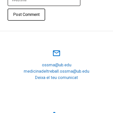
mail_outline
ossma@ub.edu
medicinadeltreball.ossma@ub.edu
Deixa el teu comunicat