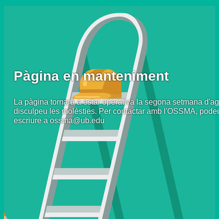
Pàgina en manteniment
La pàgina tornarà a estar operativa la segona setmana d'ag
disculpeu les molèsties. Per contactar amb l'OSSMA, pode
escriure a ossma@ub.edu