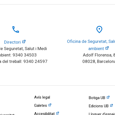
local_phone
place
Oficina de Seguretat, Salu
Directori
e Seguretat, Salut i Medi 
ambient
bient: 9340 34503
Adolf Florensa, 
 del treball: 9340 24597
08028, Barcelon
Avís legal
Botiga UB
Galetes
Edicions UB
Accesibilitat
Lloguer d'espai