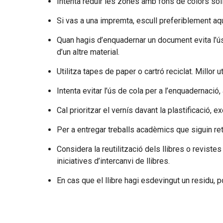
Intenta reduir les zones amb fons de colors sòl
Si vas a una impremta, escull preferiblement aqu
Quan hagis d’enquadernar un document evita l’ús 
d’un altre material.
Utilitza tapes de paper o cartró reciclat. Millor 
Intenta evitar l’ús de cola per a l’enquadernació,
Cal prioritzar el vernís davant la plastificació, 
Per a entregar treballs acadèmics que siguin reto
Considera la reutilització dels llibres o revist
iniciatives d’intercanvi de llibres.
En cas que el llibre hagi esdevingut un residu, p