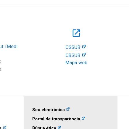
open_in_new
t i Medi 
CSSUB
CBSUB
8
Mapa web
a
Seu electrònica
Portal de transparència
s
Bústia ètica