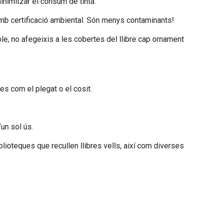
inimitzar el consum de tinta.
 amb certificació ambiental. Són menys contaminants!
le, no afegeixis a les cobertes del llibre cap ornament
ues com el plegat o el cosit.
un sol ús.
blioteques que recullen llibres vells, així com diverses