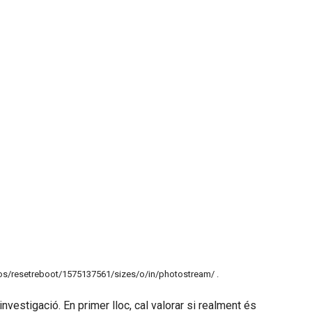
tos/resetreboot/1575137561/sizes/o/in/photostream/ .
investigació. En primer lloc, cal valorar si realment és