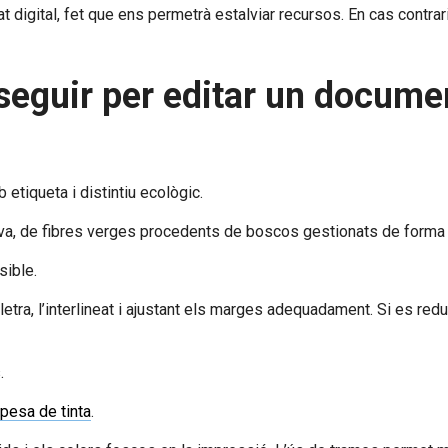
at digital, fet que ens permetrà estalviar recursos. En cas contr
a seguir per editar un docum
 etiqueta i distintiu ecològic.
ativa, de fibres verges procedents de boscos gestionats de forma s
sible.
lletra, l’interlineat i ajustant els marges adequadament. Si es r
.
spesa de tinta
.