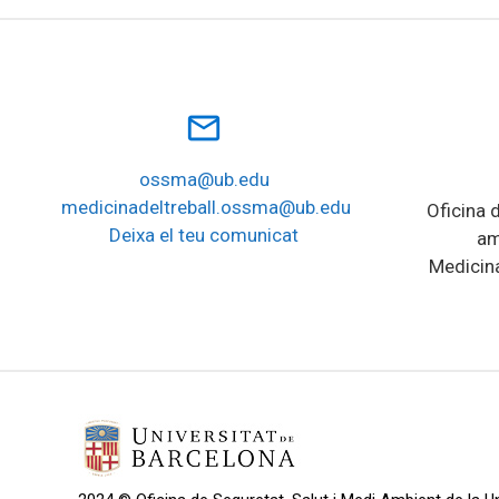
mail_outline
ossma@ub.edu
medicinadeltreball.ossma@ub.edu
Oficina d
Deixa el teu comunicat
am
Medicina