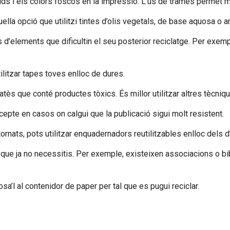
ids i els colors foscos en la impressió. L’ús de trames permet m
ella opció que utilitzi tintes d’olis vegetals, de base aquosa o
d’elements que dificultin el seu posterior reciclatge. Per exemp
utilitzar tapes toves enlloc de dures.
 atès que conté productes tòxics. És millor utilitzar altres tècniq
excepte en casos on calgui que la publicació sigui molt resistent.
rnats, pots utilitzar enquadernadors reutilitzables enlloc dels d’
es que ja no necessitis. Per exemple, existeixen associacions o bi
osa’l al contenidor de paper per tal que es pugui reciclar.