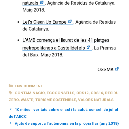
naturals
. Agència de Residus de Catalunya.
Maig 2018.
Let’s Clean Up Europe
. Agència de Residus
de Catalunya.
L’AMB comença el llaurat de les 41 platges
metropolitanes a Castelldefels
. La Premsa
del Baix. Març 2018.
OSSMA
CATEGORIES
ENVIRONMENT
TAGS
CONTAMINACIO
,
ECOCONSELLS
,
ODS12
,
ODS14
,
RESIDU
ZERO
,
WASTE
,
TURISME SOSTENIBLE
,
VALORS NATURALS
10 mites i veritats sobre el sol i la salut: consell de juliol
de l’AECC
Ajuts de suport a l’autonomia en la pròpia llar (any 2018)