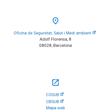
place
Oficina de Seguretat, Salut i Medi ambient
Adolf Florensa, 8
08028, Barcelona
open_in_new
CSSUB
CBSUB
Mapa web