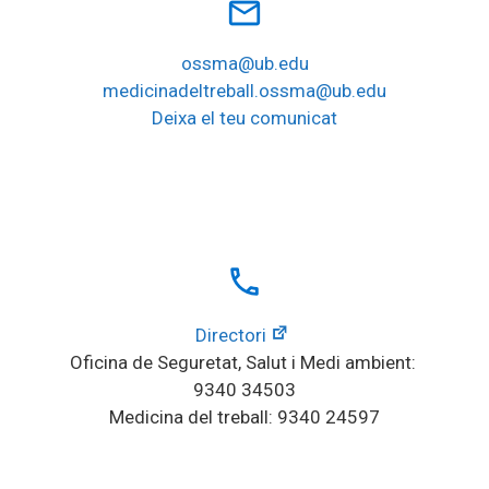
mail_outline
ossma@ub.edu
medicinadeltreball.ossma@ub.edu
Deixa el teu comunicat
local_phone
Directori
Oficina de Seguretat, Salut i Medi ambient: 
9340 34503
Medicina del treball: 9340 24597