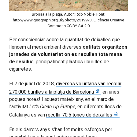
Brossa a la platja. Autor: Rob Noble. Font:
http://www.geograph.org.uk/photo/2519973. Llicència Creative
Commons CC BY-SA 2.0
Per conscienciar sobre la quantitat de deixalles que
llencem al medi ambient diverses
entitats organitzen
jornades de voluntariat on es recullen tota mena
de residus
, principalment plàstics i burilles de
cigarretes.
El 7 de juliol de 2018,
diversos voluntaris van recollir
270.000 burilles a la platja de Barcelona
en unes
poques hores! I aquest mateix any, en el marc de
l’activitat
Let’s Clean Up Europe
, en diferents llocs de
Catalunya es van
recollir 70,5 tones de deixalles
.
En els darrers anys s’han fet molts esforços per
sensibilitzar a la gent sobre aquest tema: