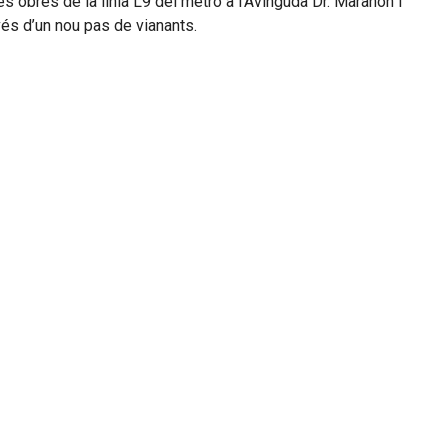
es obres de la línia L9 del metro a l’Avinguda Dr. Marañón i
avés d’un nou pas de vianants.