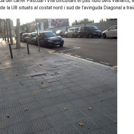
el carrer Pascual i Vila dificultant el pas fluid dels vianants, l
is de la UB situats al costat nord i sud de l’avinguda Diagonal a tr