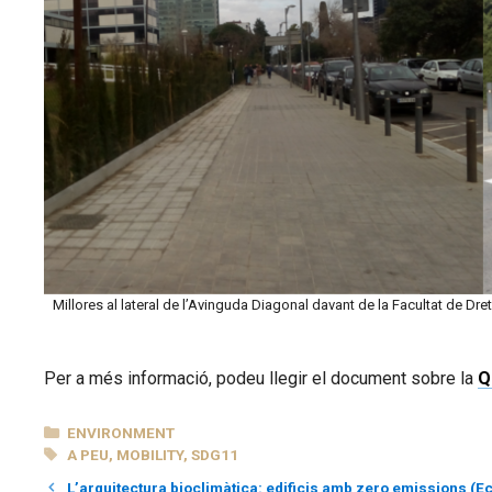
Millores al lateral de l’Avinguda Diagonal davant de la Facultat de Dret
Per a més informació, podeu llegir el document sobre la
Q
CATEGORIES
ENVIRONMENT
TAGS
A PEU
,
MOBILITY
,
SDG11
L’arquitectura bioclimàtica: edificis amb zero emissions (E