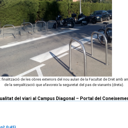
: finalització de les obres exteriors del nou aulari de la Facultat de Dret amb 
de la senyalització que afavoreix la seguretat del pas de vianants (dreta).
ualitat del viari al Campus Diagonal – Portal del Coneixeme
co2.0-45)