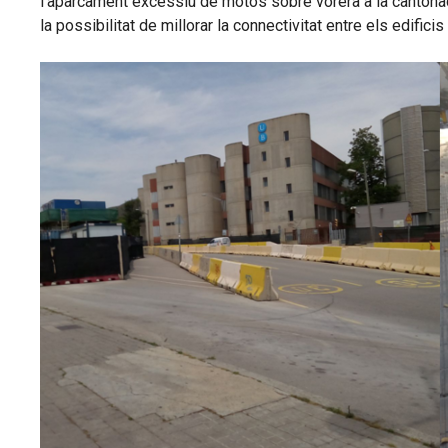
l’aparcament excessiu de motos sobre vorera a la cantonada d
la possibilitat de millorar la connectivitat entre els edific