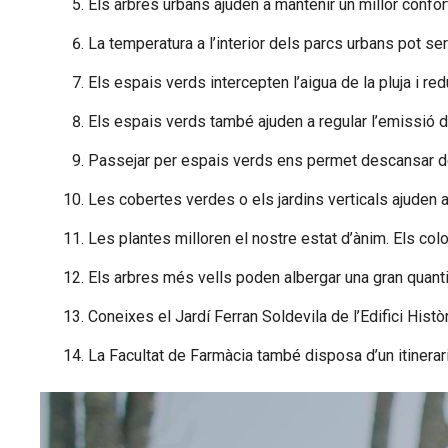
Els arbres urbans ajuden a mantenir un millor confort
La temperatura a l’interior dels parcs urbans pot s
Els espais verds intercepten l’aigua de la pluja i red
Els espais verds també ajuden a regular l’emissió d
Passejar per espais verds ens permet descansar de 
Les cobertes verdes o els jardins verticals ajuden a 
Les plantes milloren el nostre estat d’ànim. Els color
Els arbres més vells poden albergar una gran quantit
Coneixes el Jardí Ferran Soldevila de l’Edifici His
La Facultat de Farmàcia també disposa d’un itinerari