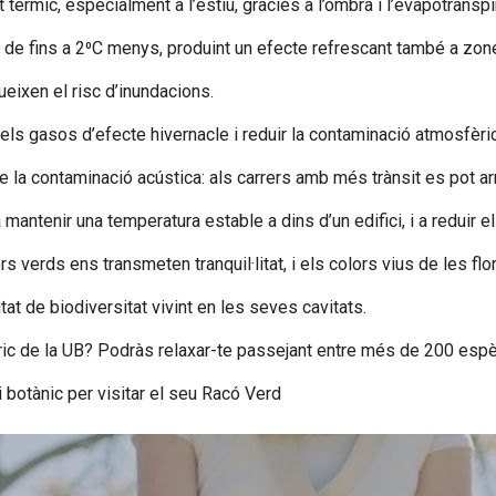
 tèrmic, especialment a l’estiu, gràcies a l’ombra i l’evapotranspi
er de fins a 2⁰C menys, produint un efecte refrescant també a zo
ueixen el risc d’inundacions.
els gasos d’efecte hivernacle i reduir la contaminació atmosfèri
la contaminació acústica: als carrers amb més trànsit es pot arr
mantenir una temperatura estable a dins d’un edifici, i a reduir el
s verds ens transmeten tranquil·litat, i els colors vius de les flor
at de biodiversitat vivint en les seves cavitats.
tòric de la UB? Podràs relaxar-te passejant entre més de 200 esp
 botànic per visitar el seu Racó Verd