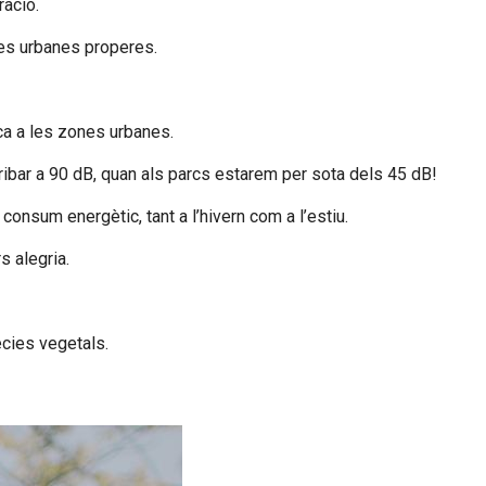
ració.
nes urbanes properes.
ca a les zones urbanes.
ibar a 90 dB, quan als parcs estarem per sota dels 45 dB!
 consum energètic, tant a l’hivern com a l’estiu.
s alegria.
ècies vegetals.