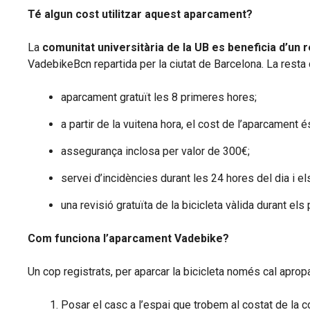
Té algun cost utilitzar aquest aparcament?
La
comunitat universitària de la UB es beneficia d’un r
VadebikeBcn repartida per la ciutat de Barcelona. La rest
aparcament gratuït les 8 primeres hores;
a partir de la vuitena hora, el cost de l’aparcament 
assegurança inclosa per valor de 300€;
servei d’incidències durant les 24 hores del dia i el
una revisió gratuïta de la bicicleta vàlida durant el
Com funciona l’aparcament Vadebike?
Un cop registrats, per aparcar la bicicleta només cal apro
Posar el casc a l’espai que trobem al costat de la 