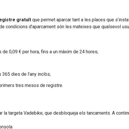
egistre gratuït
que permet aparcar tant a les places que s’instal·
a de condicions d’aparcament són les mateixes que qualsevol usu
és de 0,09 € per hora, fins a un màxim de 24 hores;
s 365 dies de l’any inclòs;
s primers tres mesos de registre.
par la targeta Vadebike, que desbloqueja els tancaments. A conti
consola