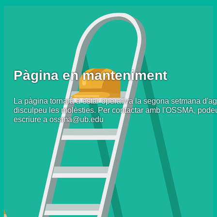
Pàgina en manteniment
La pàgina tornarà a estar operativa la segona setmana d'ag
disculpeu les molèsties. Per contactar amb l'OSSMA, pode
escriure a ossma@ub.edu