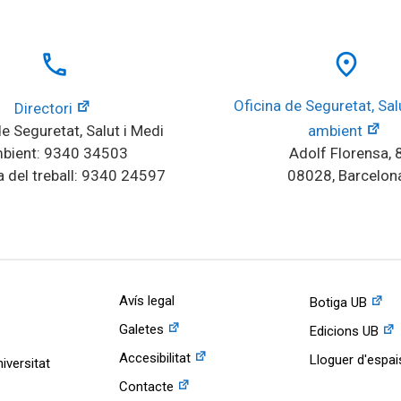
local_phone
place
Oficina de Seguretat, Salu
Directori
e Seguretat, Salut i Medi 
ambient
bient: 9340 34503
Adolf Florensa, 
 del treball: 9340 24597
08028, Barcelon
Avís legal
Botiga UB
Galetes
Edicions UB
Accesibilitat
Lloguer d'espai
iversitat
Contacte