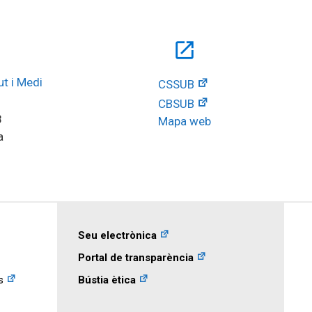
open_in_new
t i Medi 
CSSUB
CBSUB
8
Mapa web
a
Seu electrònica
Portal de transparència
s
Bústia ètica