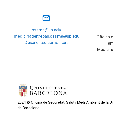
mail_outline
ossma@ub.edu
medicinadeltreball.ossma@ub.edu
Oficina d
Deixa el teu comunicat
am
Medicina
2024 © Oficina de Seguretat, Salut i Medi Ambient de la Un
de Barcelona