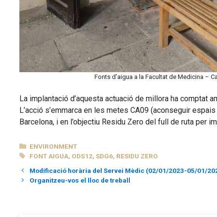
Fonts d’aigua a la Facultat de Medicina – C
La implantació d’aquesta actuació de millora ha comptat amb
L’acció s’emmarca en les metes CA09 (aconseguir espais lliu
Barcelona, i en l’objectiu Residu Zero del full de ruta per 
CATEGORIES
ENVIRONMENT
TAGS
FONT AIGUA
,
ODS12
,
SDG6
,
RESIDU ZERO
Modificació horària del Servei Mèdic (02/01/2023-05/01/20
Organitzeu-vos el lloc de treball