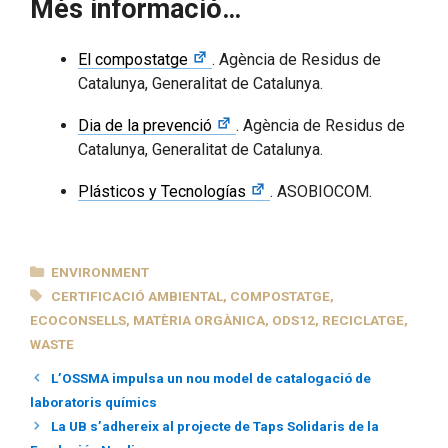
Més informació…
El compostatge
. Agència de Residus de
Catalunya, Generalitat de Catalunya.
Dia de la prevenció
. Agència de Residus de
Catalunya, Generalitat de Catalunya.
Plásticos y Tecnologías
. ASOBIOCOM.
CATEGORIES
ENVIRONMENT
TAGS
CERTIFICACIÓ AMBIENTAL
,
COMPOSTATGE
,
ECOCONSELLS
,
MATÈRIA ORGÀNICA
,
ODS12
,
RECICLATGE
,
WASTE
L’OSSMA impulsa un nou model de catalogació de
laboratoris químics
La UB s’adhereix al projecte de Taps Solidaris de la