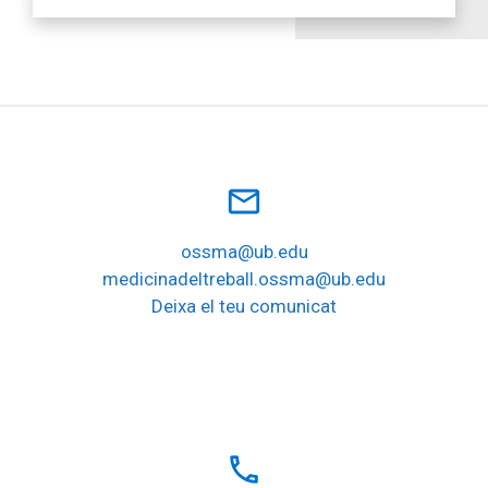
mail_outline
ossma@ub.edu
medicinadeltreball.ossma@ub.edu
Deixa el teu comunicat
local_phone