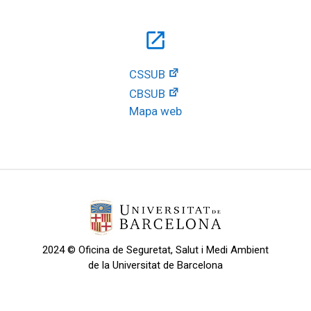
open_in_new
CSSUB
CBSUB
Mapa web
2024 © Oficina de Seguretat, Salut i Medi Ambient
de la Universitat de Barcelona