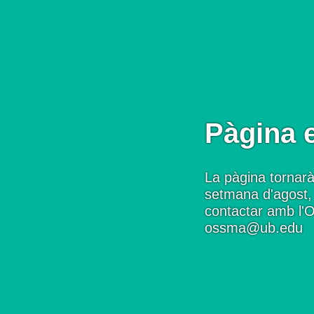
Pàgina 
La pàgina tornarà
setmana d'agost, 
contactar amb l'
ossma@ub.edu