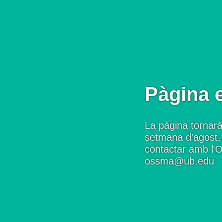
Pàgina 
La pàgina tornarà
setmana d'agost, 
contactar amb l'
ossma@ub.edu