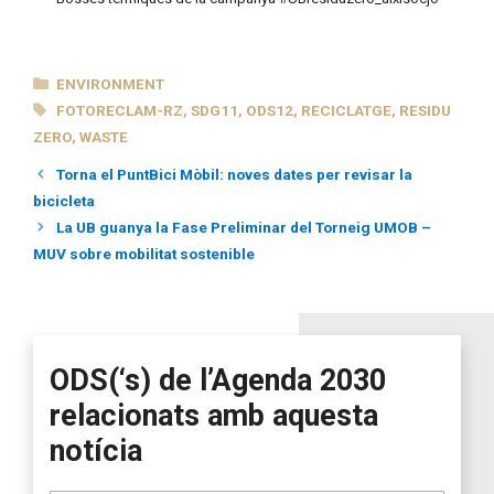
CATEGORIES
ENVIRONMENT
TAGS
FOTORECLAM-RZ
,
SDG11
,
ODS12
,
RECICLATGE
,
RESIDU
ZERO
,
WASTE
Torna el PuntBici Mòbil: noves dates per revisar la
bicicleta
La UB guanya la Fase Preliminar del Torneig UMOB –
MUV sobre mobilitat sostenible
ODS(‘s) de l’Agenda 2030
relacionats amb aquesta
notícia