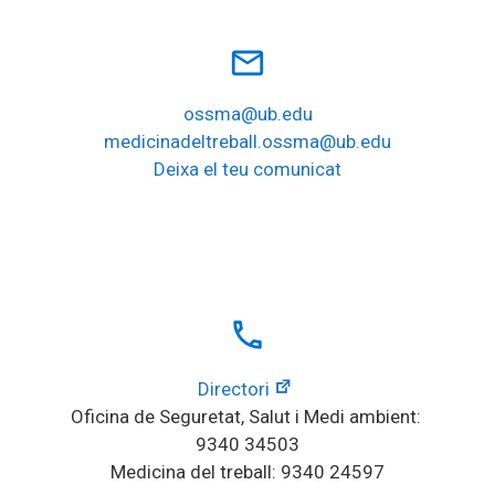
mail_outline
ossma@ub.edu
medicinadeltreball.ossma@ub.edu
Deixa el teu comunicat
local_phone
Directori
Oficina de Seguretat, Salut i Medi ambient: 
9340 34503
Medicina del treball: 9340 24597