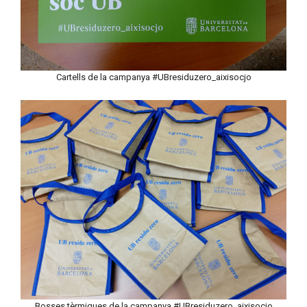
Cartells de la campanya #UBresiduzero_aixisocjo
Bosses tèrmiques de la campanya #UBresiduzero_aixisocjo