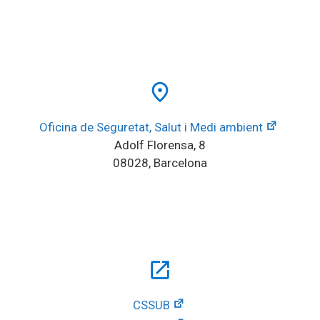
place
Oficina de Seguretat, Salut i Medi ambient
Adolf Florensa, 8
08028, Barcelona
open_in_new
CSSUB