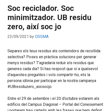
Soc reciclador. Soc
minimitzador. UB residu
zero, així soc jo
23/09/2021
by
OSSMA
Separes els teus residus als contenidors de recollida
selectiva? Poses en pràctica solucions per generar
menys residus? T’agradaria reduir els residus que
generes cada dia? Si has respost que sí a qualsevol
d’aquestes preguntes i vols compartir-ho, ets la
persona idònia per participar en la nostra campanya
#UBresiduzero_aixisocjo.
Entre el 29 de setembre i el 20 d’octubre estarem als
edificis del Campus Diagonal – Portal del Coneixement
i portarem tres cartells amb les frases que hem definit