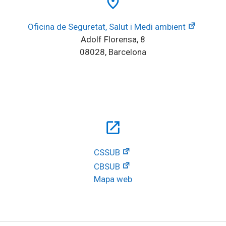
place
Oficina de Seguretat, Salut i Medi ambient
Adolf Florensa, 8
08028, Barcelona
open_in_new
CSSUB
CBSUB
Mapa web