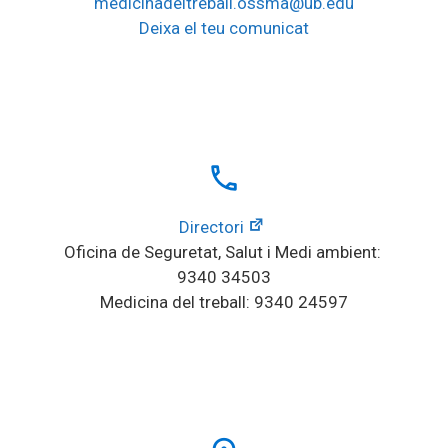
medicinadeltreball.ossma@ub.edu
Deixa el teu comunicat
local_phone
Directori
Oficina de Seguretat, Salut i Medi ambient: 
9340 34503
Medicina del treball: 9340 24597