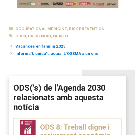
CATEGORIES
OCCUPATIONAL MEDICINE
,
RISK PREVENTION
TAGS
ODS8
,
PREVENCIÓ
,
HEALTH
Vacances en família 2025
Informa’t, cuida’t, actua. L’OSSMA a un clic
ODS(‘s) de l’Agenda 2030
relacionats amb aquesta
notícia
ODS 8: Treball digne i