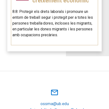
creixement econòmic
8.8: Protegir els drets laborals i promoure un
entorn de treball segur i protegit per a totes les
persones treballa·dores, incloses les migrants,
en particular les dones migrants i les persones
amb ocupacions precàries.
mail_outline
ossma@ub.edu