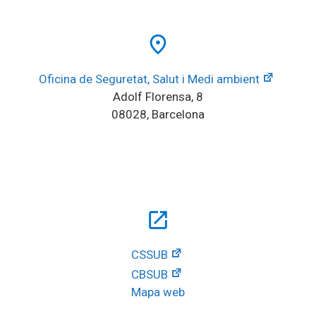
place
Oficina de Seguretat, Salut i Medi ambient
Adolf Florensa, 8
08028, Barcelona
open_in_new
CSSUB
CBSUB
Mapa web