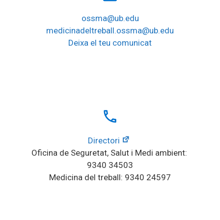
ossma@ub.edu
medicinadeltreball.ossma@ub.edu
Deixa el teu comunicat
local_phone
Directori
Oficina de Seguretat, Salut i Medi ambient: 
9340 34503
Medicina del treball: 9340 24597