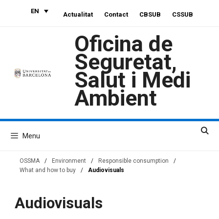
Skip
EN
Actualitat
Contact
CBSUB
CSSUB
to
content
Oficina de
Seguretat,
Salut i Medi
Ambient
Menu
OSSMA
/
Environment
/
Responsible consumption
/
What and how to buy
/
Audiovisuals
Audiovisuals