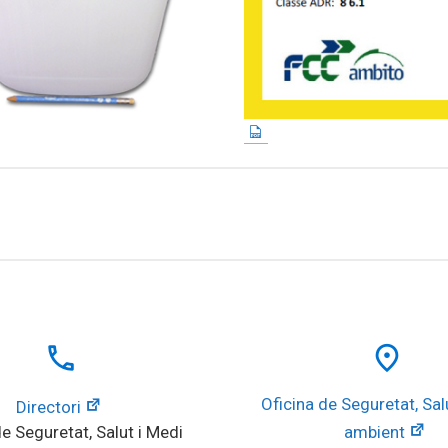
local_phone
place
Oficina de Seguretat, Salu
Directori
e Seguretat, Salut i Medi 
ambient