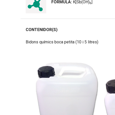
FÓRMULA:
K[Sb(OH)
]
6
CONTENIDOR(S)
Bidons químics boca petita (10 i 5 litres)