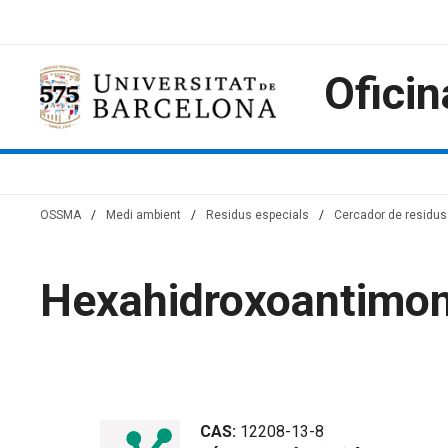
Skip
to
content
Oficin
OSSMA
/
Medi ambient
/
Residus especials
/
Cercador de residus 
Hexahidroxoantimoni
CAS:
12208-13-8