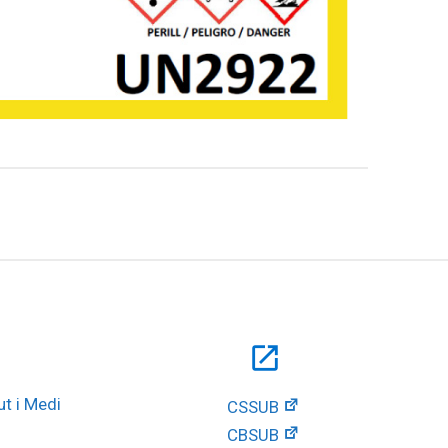
open_in_new
t i Medi 
CSSUB
CBSUB