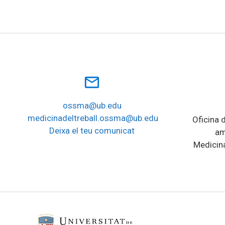
mail_outline
ossma@ub.edu
medicinadeltreball.ossma@ub.edu
Oficina d
Deixa el teu comunicat
am
Medicina