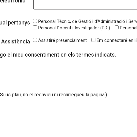
electrònic
Personal Tècnic, de Gestió i d’Administració i Se
 qual pertanys
Personal Docent i Investigador (PDI)
Personal
Assistiré presencialment
Em connectaré en lí
Assistència
rgo el meu consentiment en els termes indicats.
Si us plau, no el reenvieu ni recarregueu la pàgina.)