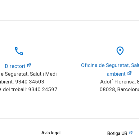
local_phone
place
Oficina de Seguretat, Salu
Directori
e Seguretat, Salut i Medi 
ambient
bient: 9340 34503
Adolf Florensa, 
 del treball: 9340 24597
08028, Barcelon
Avís legal
Botiga UB