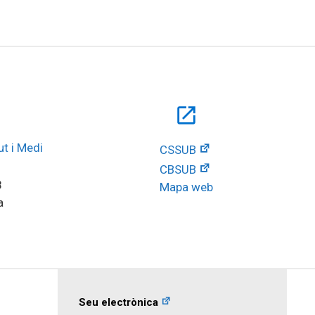
open_in_new
t i Medi 
CSSUB
CBSUB
8
Mapa web
a
Seu electrònica