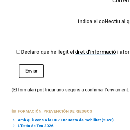
Correu 
Indica el col·lectiu al
Declaro que he llegit el
dret d’informació
i ato
(El formulari pot trigar uns segons a confirmar l'enviament. 
CATEGORÍAS
FORMACIÓN
,
PREVENCIÓN DE RIESGOS
Amb què vens a la UB? Enquesta de mobilitat (2026)
L’Estiu és Teu 2026!