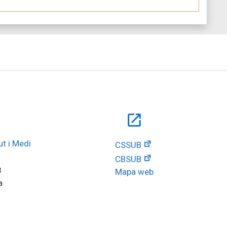
open_in_new
t i Medi 
CSSUB
CBSUB
8
Mapa web
a