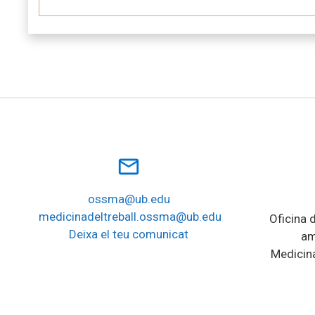
mail_outline
ossma@ub.edu
medicinadeltreball.ossma@ub.edu
Oficina d
Deixa el teu comunicat
am
Medicina