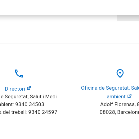
local_phone
place
Oficina de Seguretat, Salu
Directori
e Seguretat, Salut i Medi 
ambient
bient: 9340 34503
Adolf Florensa, 
 del treball: 9340 24597
08028, Barcelon