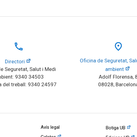
local_phone
place
Oficina de Seguretat, Salu
Directori
e Seguretat, Salut i Medi 
ambient
bient: 9340 34503
Adolf Florensa, 
 del treball: 9340 24597
08028, Barcelon
Avís legal
Botiga UB
Galetes