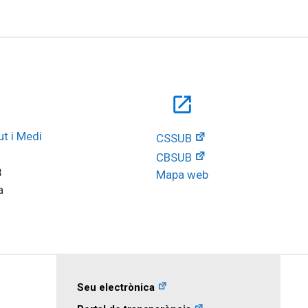
open_in_new
t i Medi 
CSSUB
CBSUB
8
Mapa web
a
Seu electrònica