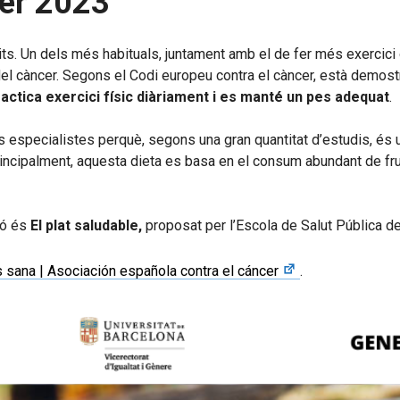
ner 2023
s. Un dels més habituals, juntament amb el de fer més exercici o
 del càncer. Segons el Codi europeu contra el càncer, està demost
ractica exercici físic diàriament i es manté un pes adequat
.
specialistes perquè, segons una gran quantitat d’estudis, és una
. Principalment, aquesta dieta es basa en el consum abundant de fru
ió és
El plat saludable,
proposat per l’Escola de Salut Pública d
sana | Asociación española contra el cáncer
.