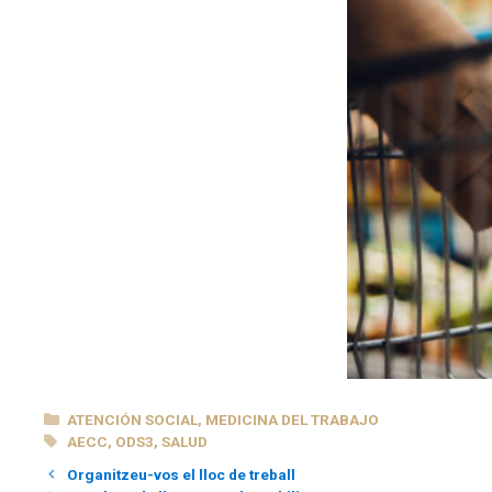
CATEGORÍAS
ATENCIÓN SOCIAL
,
MEDICINA DEL TRABAJO
ETIQUETAS
AECC
,
ODS3
,
SALUD
Organitzeu-vos el lloc de treball