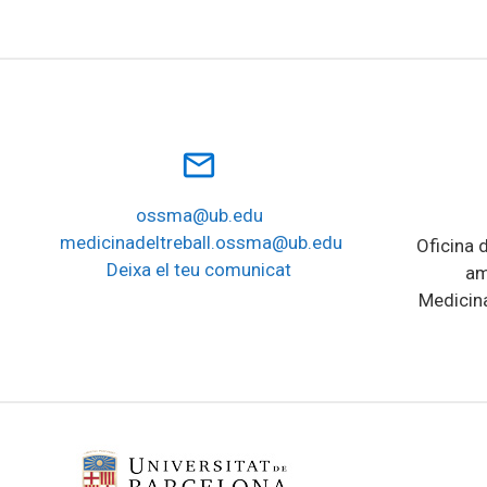
mail_outline
ossma@ub.edu
medicinadeltreball.ossma@ub.edu
Oficina d
Deixa el teu comunicat
am
Medicina