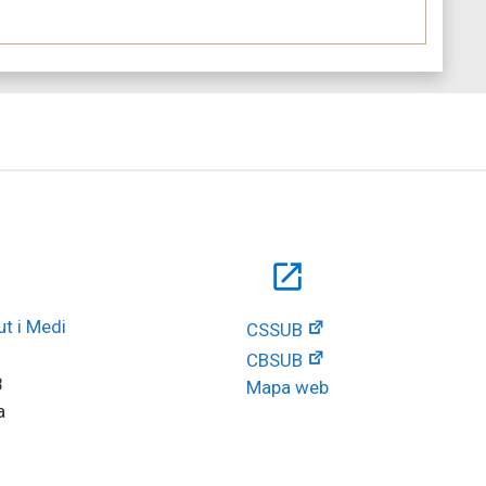
open_in_new
t i Medi 
CSSUB
CBSUB
8
Mapa web
a