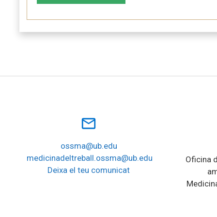
mail_outline
ossma@ub.edu
medicinadeltreball.ossma@ub.edu
Oficina d
Deixa el teu comunicat
am
Medicina