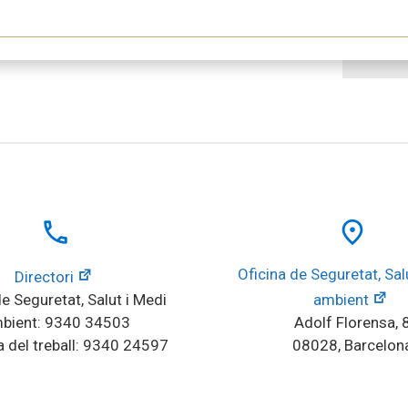
local_phone
place
Oficina de Seguretat, Salu
Directori
e Seguretat, Salut i Medi 
ambient
bient: 9340 34503
Adolf Florensa, 
 del treball: 9340 24597
08028, Barcelon