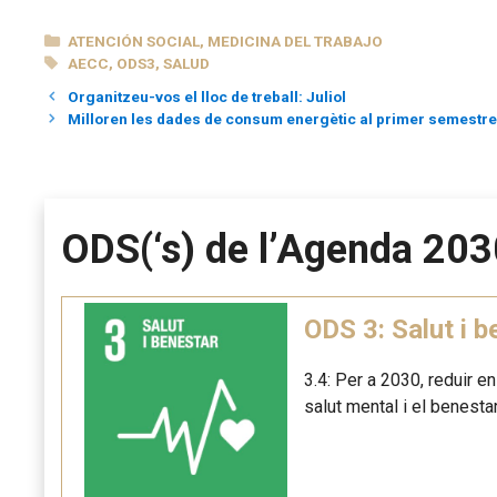
CATEGORÍAS
ATENCIÓN SOCIAL
,
MEDICINA DEL TRABAJO
ETIQUETAS
AECC
,
ODS3
,
SALUD
Organitzeu-vos el lloc de treball: Juliol
Milloren les dades de consum energètic al primer semestr
ODS(‘s) de l’Agenda 203
ODS 3: Salut i b
3.4: Per a 2030, reduir e
salut mental i el benestar