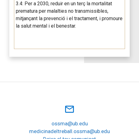
3.4: Per a 2030, reduir en un terç la mortalitat
prematura per malalties no transmissibles,
mitjançant la prevenció i el tractament, i promoure
la salut mental i el benestar.
mail_outline
ossma@ub.edu
medicinadeltreball.ossma@ub.edu
Deixa el teu comunicat