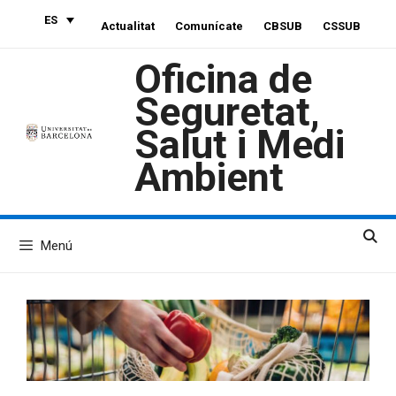
Saltar
ES
Actualitat
Comunícate
CBSUB
CSSUB
al
contenido
Oficina de
Seguretat,
Salut i Medi
Ambient
Menú