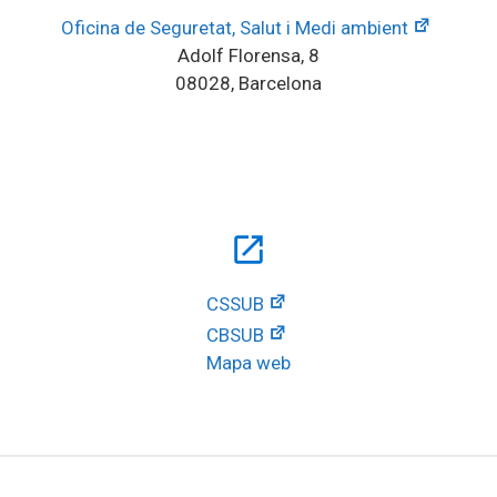
Oficina de Seguretat, Salut i Medi ambient
Adolf Florensa, 8
08028, Barcelona
open_in_new
CSSUB
CBSUB
Mapa web