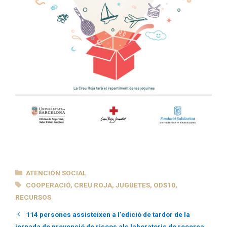
CATEGORÍAS
ATENCIÓN SOCIAL
ETIQUETAS
COOPERACIÓ
,
CREU ROJA
,
JUGUETES
,
ODS10
,
RECURSOS
114 persones assisteixen a l’edició de tardor de la
jornada de prevenció de riscos als laboratoris de recerca