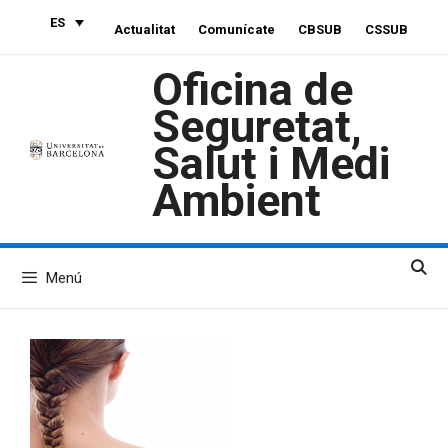
Saltar
ES
Actualitat
Comunícate
CBSUB
CSSUB
al
contenido
Oficina de
Seguretat,
Salut i Medi
Ambient
Menú