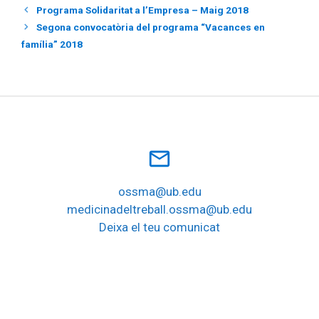
Programa Solidaritat a l’Empresa – Maig 2018
Segona convocatòria del programa “Vacances en
família” 2018
mail_outline
ossma@ub.edu
medicinadeltreball.ossma@ub.edu
Deixa el teu comunicat