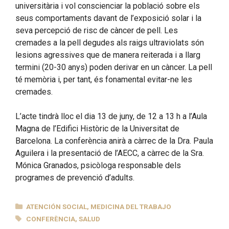
universitària i vol conscienciar la població sobre els
seus comportaments davant de l’exposició solar i la
seva percepció de risc de càncer de pell. Les
cremades a la pell degudes als raigs ultraviolats són
lesions agressives que de manera reiterada i a llarg
termini (20-30 anys) poden derivar en un càncer. La pell
té memòria i, per tant, és fonamental evitar-ne les
cremades.
L’acte tindrà lloc el dia 13 de juny, de 12 a 13 h a l’Aula
Magna de l’Edifici Històric de la Universitat de
Barcelona. La conferència anirà a càrrec de la Dra. Paula
Aguilera i la presentació de l’AECC, a càrrec de la Sra.
Mónica Granados, psicòloga responsable dels
programes de prevenció d’adults.
CATEGORÍAS
ATENCIÓN SOCIAL
,
MEDICINA DEL TRABAJO
ETIQUETAS
CONFERÈNCIA
,
SALUD