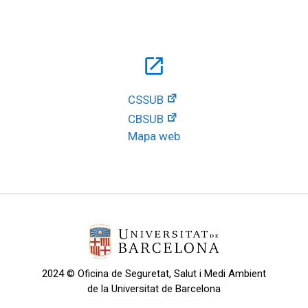
open_in_new
CSSUB
CBSUB
Mapa web
2024 © Oficina de Seguretat, Salut i Medi Ambient
de la Universitat de Barcelona