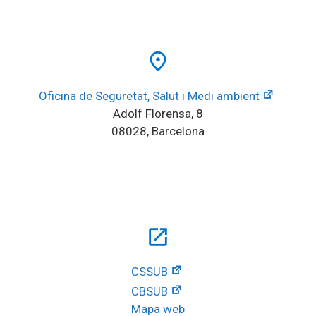
place
Oficina de Seguretat, Salut i Medi ambient
Adolf Florensa, 8
08028, Barcelona
open_in_new
CSSUB
CBSUB
Mapa web