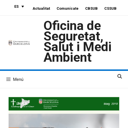
Saltar
ES
Actualitat
Comunícate
CBSUB
CSSUB
al
contenido
Oficina de
Seguretat,
Salut i Medi
Ambient
Menú