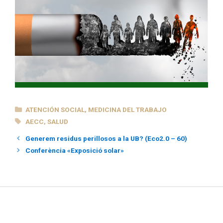
CATEGORÍAS
ATENCIÓN SOCIAL
,
MEDICINA DEL TRABAJO
ETIQUETAS
AECC
,
SALUD
Generem residus perillosos a la UB? (Eco2.0 – 60)
Conferència «Exposició solar»