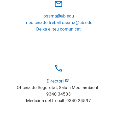
mail_outline
ossma@ub.edu
medicinadeltreball.ossma@ub.edu
Deixa el teu comunicat
local_phone
Directori
Oficina de Seguretat, Salut i Medi ambient: 
9340 34503
Medicina del treball: 9340 24597