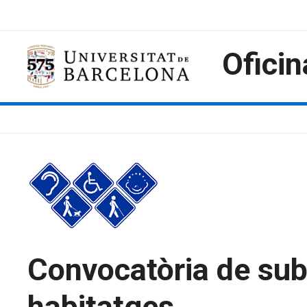
Saltar
al
contenido
Oficin
Convocatòria de subv
habitatges