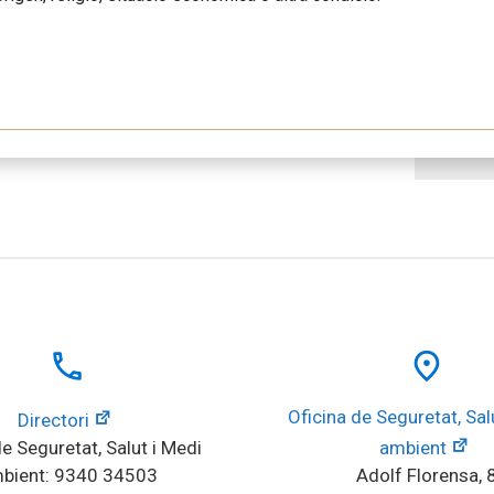
local_phone
place
Oficina de Seguretat, Salu
Directori
e Seguretat, Salut i Medi 
ambient
bient: 9340 34503
Adolf Florensa, 