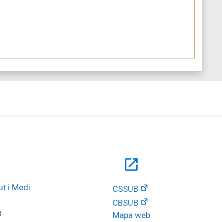
open_in_new
t i Medi 
CSSUB
CBSUB
8
Mapa web