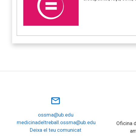
mail_outline
ossma@ub.edu
medicinadeltreball.ossma@ub.edu
Oficina d
Deixa el teu comunicat
am