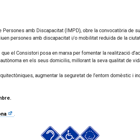
l de Persones amb Discapacitat (IMPD), obre la convocatòria de s
 viuen persones amb discapacitat i/o mobilitat reduïda de la ciutat
ue el Consistori posa en marxa per fomentar la realització d’act
autònoma en els seus domicilis, millorant la seva qualitat de vi
rquitectòniques, augmentar la seguretat de l’entorn domèstic i in
mbre.
ona
.