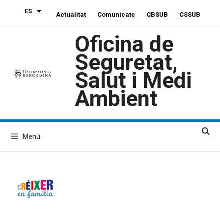
Saltar
ES
Actualitat
Comunícate
CBSUB
CSSUB
al
contenido
Oficina de
Seguretat,
Salut i Medi
Ambient
Menú