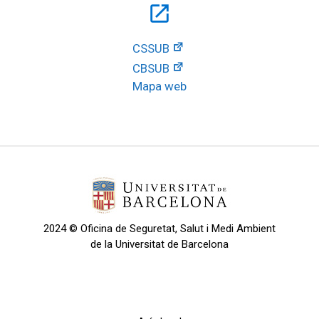
open_in_new
CSSUB
CBSUB
Mapa web
2024 © Oficina de Seguretat, Salut i Medi Ambient
de la Universitat de Barcelona