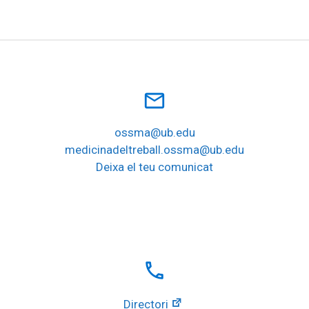
mail_outline
ossma@ub.edu
medicinadeltreball.ossma@ub.edu
Deixa el teu comunicat
local_phone
Directori