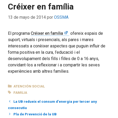
Créixer en família
13 de mayo de 2014
por
OSSMA
El programa
Créixer en família
ofereix espais de
suport, virtuals i presencials, als pares i mares
interessats a conèixer aspectes que puguin influir de
forma positiva en la cura, l’educació i el
desenvolupament dels fills i filles de 0 a 16 anys,
convidant-los a reflexionar i a compartir les seves
experiències amb altres famílies.
CATEGORÍAS
ATENCIÓN SOCIAL
ETIQUETAS
FAMILIA
La UB redueix el consum d’energia per tercer any
consecutiu
Pla de Prevenció de la UB