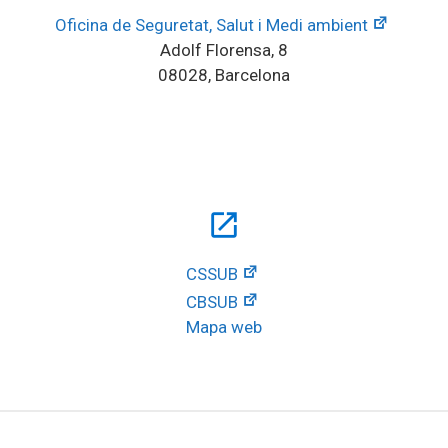
Oficina de Seguretat, Salut i Medi ambient
Adolf Florensa, 8
08028, Barcelona
open_in_new
CSSUB
CBSUB
Mapa web