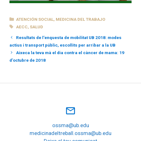
CATEGORÍAS
ATENCIÓN SOCIAL
,
MEDICINA DEL TRABAJO
ETIQUETAS
AECC
,
SALUD
Resultats de l’enquesta de mobilitat UB 2018: modes
actius i transport públic, escollits per arribar a la UB
Aixeca la teva mà el dia contra el càncer de mama: 19
d’octubre de 2018
mail_outline
ossma@ub.edu
medicinadeltreball.ossma@ub.edu
Deixa el teu comunicat