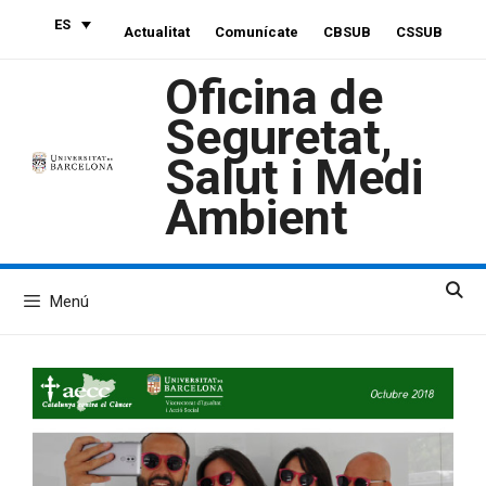
Saltar
ES
Actualitat
Comunícate
CBSUB
CSSUB
al
contenido
Oficina de
Seguretat,
Salut i Medi
Ambient
Menú