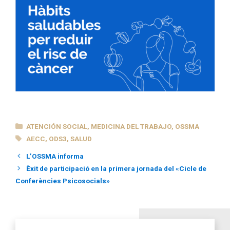
CATEGORÍAS
ATENCIÓN SOCIAL
,
MEDICINA DEL TRABAJO
,
OSSMA
ETIQUETAS
AECC
,
ODS3
,
SALUD
L’OSSMA informa
Èxit de participació en la primera jornada del «Cicle de
Conferències Psicosocials»