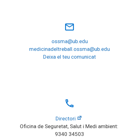
mail_outline
ossma@ub.edu
medicinadeltreball.ossma@ub.edu
Deixa el teu comunicat
local_phone
Directori
Oficina de Seguretat, Salut i Medi ambient: 
9340 34503