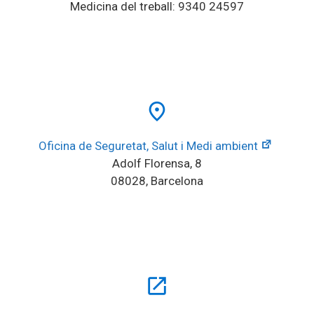
Medicina del treball: 9340 24597
place
Oficina de Seguretat, Salut i Medi ambient
Adolf Florensa, 8
08028, Barcelona
open_in_new