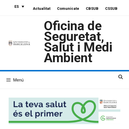
Saltar
ES
Actualitat
Comunícate
CBSUB
CSSUB
al
contenido
Oficina de
Seguretat,
Salut i Medi
Ambient
Menú