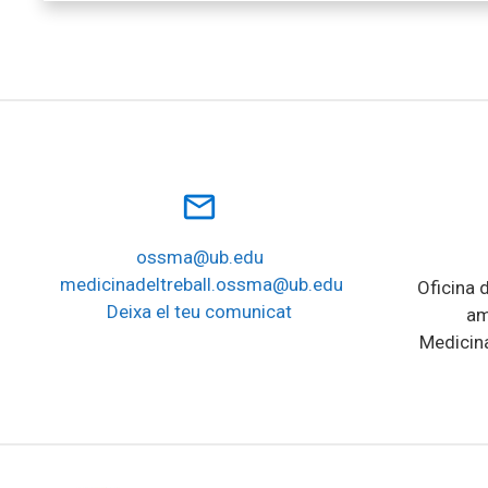
mail_outline
ossma@ub.edu
medicinadeltreball.ossma@ub.edu
Oficina d
Deixa el teu comunicat
am
Medicina