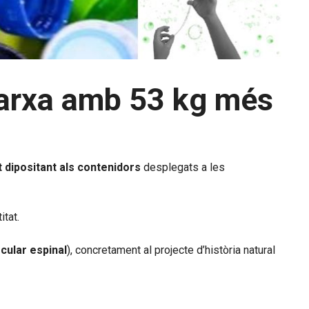
 marxa amb 53 kg més
t dipositant als contenidors
desplegats a les
itat.
cular espinal
), concretament al projecte d’història natural