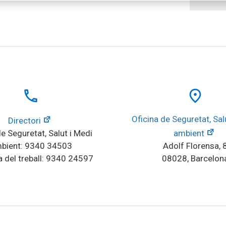
local_phone
place
Oficina de Seguretat, Salu
Directori
e Seguretat, Salut i Medi 
ambient
bient: 9340 34503
Adolf Florensa, 
 del treball: 9340 24597
08028, Barcelon