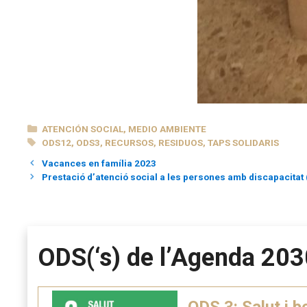
CATEGORÍAS
ATENCIÓN SOCIAL
,
MEDIO AMBIENTE
ETIQUETAS
ODS12
,
ODS3
,
RECURSOS
,
RESIDUOS
,
TAPS SOLIDARIS
Vacances en família 2023
Prestació d’atenció social a les persones amb discapacitat
ODS(‘s) de l’Agenda 203
ODS 3: Salut i b