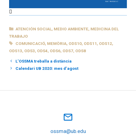
CATEGORÍAS
ATENCIÓN SOCIAL
,
MEDIO AMBIENTE
,
MEDICINA DEL
TRABAJO
ETIQUETAS
COMUNICACIÓ
,
MEMÒRIA
,
ODS10
,
ODS11
,
ODS12
,
ODS13
,
ODS3
,
ODS4
,
ODS6
,
ODS7
,
ODS8
L’OSSMA treballa a distància
Calendari UB 2020: mes d’agost
mail_outline
ossma@ub.edu