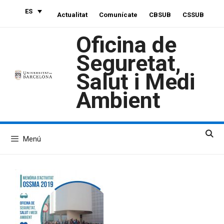
Saltar
ES
Actualitat
Comunícate
CBSUB
CSSUB
al
contenido
Oficina de
Seguretat,
Salut i Medi
Ambient
Menú