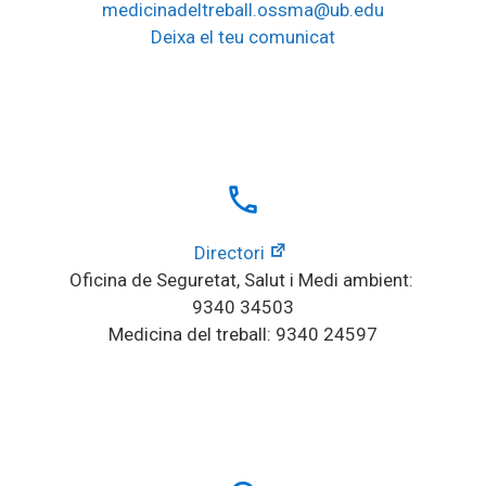
medicinadeltreball.ossma@ub.edu
Deixa el teu comunicat
local_phone
Directori
Oficina de Seguretat, Salut i Medi ambient: 
9340 34503
Medicina del treball: 9340 24597