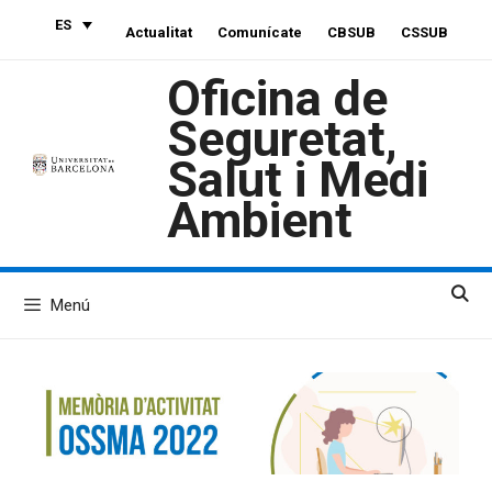
Saltar
ES
Actualitat
Comunícate
CBSUB
CSSUB
al
contenido
Oficina de
Seguretat,
Salut i Medi
Ambient
Menú