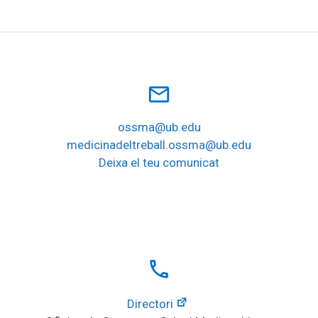
mail_outline
ossma@ub.edu
medicinadeltreball.ossma@ub.edu
Deixa el teu comunicat
local_phone
Directori