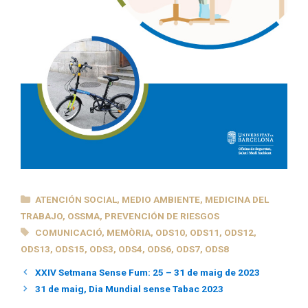
CATEGORÍAS
ATENCIÓN SOCIAL
,
MEDIO AMBIENTE
,
MEDICINA DEL
TRABAJO
,
OSSMA
,
PREVENCIÓN DE RIESGOS
ETIQUETAS
COMUNICACIÓ
,
MEMÒRIA
,
ODS10
,
ODS11
,
ODS12
,
ODS13
,
ODS15
,
ODS3
,
ODS4
,
ODS6
,
ODS7
,
ODS8
XXIV Setmana Sense Fum: 25 – 31 de maig de 2023
31 de maig, Dia Mundial sense Tabac 2023