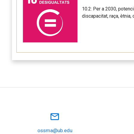
10.2: Per a 2030, potenci
discapacitat, raça, ètnia,
mail_outline
ossma@ub.edu