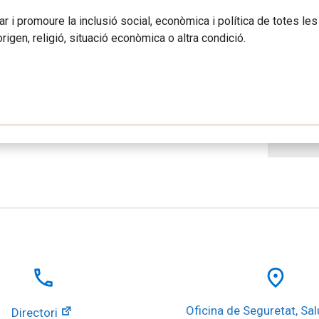
ar i promoure la inclusió social, econòmica i política de totes l
 origen, religió, situació econòmica o altra condició.
local_phone
place
Oficina de Seguretat, Salu
Directori