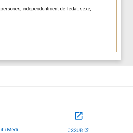
es persones, independentment de l’edat, sexe,
open_in_new
t i Medi 
CSSUB