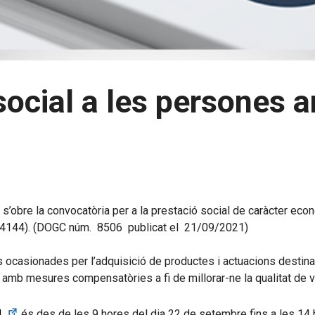
social a les persones 
 s’obre la convocatòria per a la prestació social de caràcter eco
584144). (DOGC núm. 8506 publicat el 21/09/2021)
s ocasionades per l’adquisició de productes i actuacions destin
amb mesures compensatòries a fi de millorar-ne la qualitat de vi
d
és des de les 9 hores del dia 22 de setembre fins a les 14 