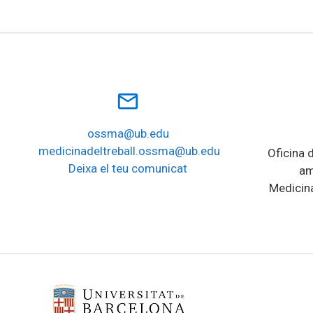
mail_outline
ossma@ub.edu
medicinadeltreball.ossma@ub.edu
Oficina d
Deixa el teu comunicat
am
Medicina