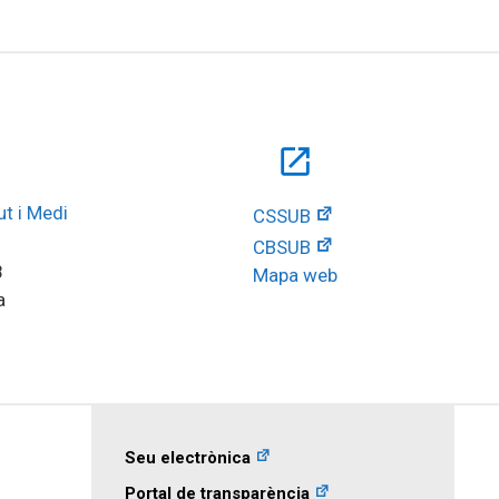
open_in_new
t i Medi 
CSSUB
CBSUB
8
Mapa web
a
Seu electrònica
Portal de transparència