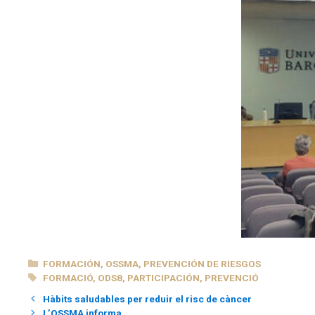
CATEGORÍAS
FORMACIÓN
,
OSSMA
,
PREVENCIÓN DE RIESGOS
ETIQUETAS
FORMACIÓ
,
ODS8
,
PARTICIPACIÓN
,
PREVENCIÓ
Hàbits saludables per reduir el risc de càncer
L’OSSMA informa