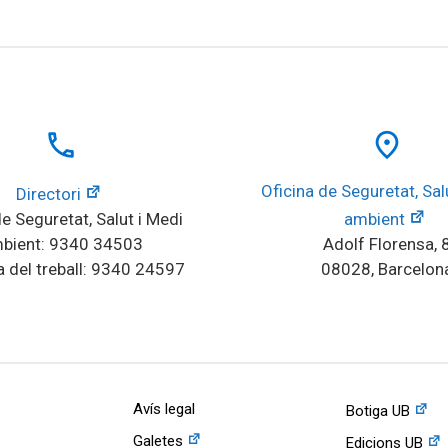
local_phone
place
Oficina de Seguretat, Salu
Directori
e Seguretat, Salut i Medi 
ambient
bient: 9340 34503
Adolf Florensa, 
 del treball: 9340 24597
08028, Barcelon
Avís legal
Botiga UB
Galetes
Edicions UB