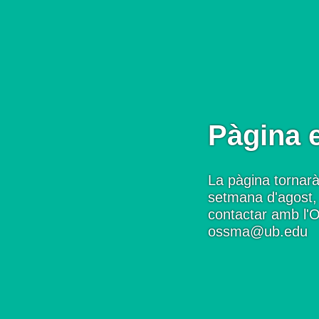
Pàgina 
La pàgina tornarà
setmana d'agost, 
contactar amb l'
ossma@ub.edu