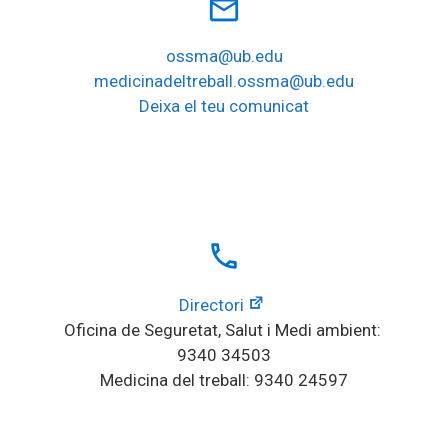
mail_outline
ossma@ub.edu
medicinadeltreball.ossma@ub.edu
Deixa el teu comunicat
local_phone
Directori
Oficina de Seguretat, Salut i Medi ambient: 
9340 34503
Medicina del treball: 9340 24597