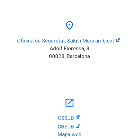
place
Oficina de Seguretat, Salut i Medi ambient
Adolf Florensa, 8
08028, Barcelona
open_in_new
CSSUB
CBSUB
Mapa web