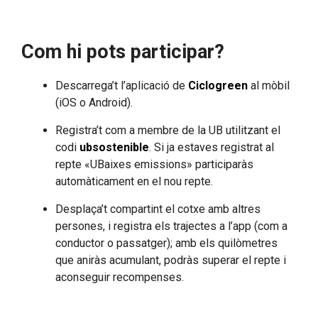
Com hi pots participar?
Descarrega’t l’aplicació de
Ciclogreen
al mòbil
(iOS o Android).
Registra’t com a membre de la UB utilitzant el
codi
ubsostenible
. Si ja estaves registrat al
repte «UBaixes emissions» participaràs
automàticament en el nou repte.
Desplaça’t compartint el cotxe amb altres
persones, i registra els trajectes a l’app (com a
conductor o passatger); amb els quilòmetres
que aniràs acumulant, podràs superar el repte i
aconseguir recompenses.