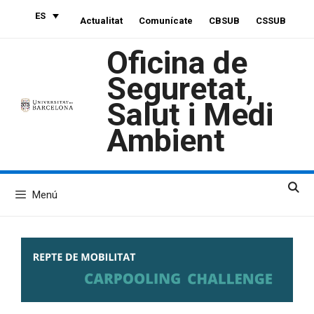
Saltar
ES
Actualitat
Comunícate
CBSUB
CSSUB
al
contenido
Oficina de
Seguretat,
Salut i Medi
Ambient
Menú