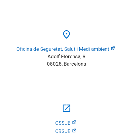
place
Oficina de Seguretat, Salut i Medi ambient
Adolf Florensa, 8
08028, Barcelona
open_in_new
CSSUB
CBSUB