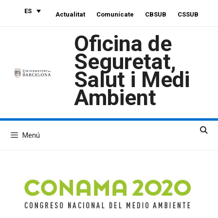
Saltar
ES
Actualitat
Comunícate
CBSUB
CSSUB
al
contenido
Oficina de
Seguretat,
Salut i Medi
Ambient
Menú