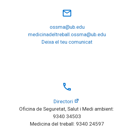
mail_outline
ossma@ub.edu
medicinadeltreball.ossma@ub.edu
Deixa el teu comunicat
local_phone
Directori
Oficina de Seguretat, Salut i Medi ambient: 
9340 34503
Medicina del treball: 9340 24597