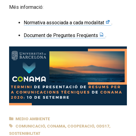
Més informació:
Normativa associada a cada modalitat
.
Document de Preguntes Freqüents
.
CATEGORÍAS
MEDIO AMBIENTE
ETIQUETAS
COMUNICACIÓ
,
CONAMA
,
COOPERACIÓ
,
ODS17
,
SOSTENIBILITAT