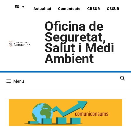
Saltar
ES
Actualitat
Comunícate
CBSUB
CSSUB
al
contenido
Oficina de
Seguretat,
Salut i Medi
Ambient
Menú