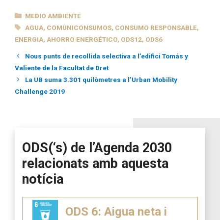
CATEGORÍAS
MEDIO AMBIENTE
ETIQUETAS
AGUA
,
COMUNICONSUMOS
,
CONSUMO RESPONSABLE
,
ENERGIA
,
AHORRO ENERGÉTICO
,
ODS12
,
ODS6
Nous punts de recollida selectiva a l’edifici Tomás y
Valiente de la Facultat de Dret
La UB suma 3.301 quilòmetres a l’Urban Mobility
Challenge 2019
ODS(‘s) de l’Agenda 2030
relacionats amb aquesta
notícia
ODS 6: Aigua neta i