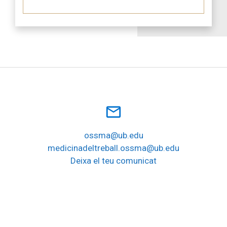
mail_outline
ossma@ub.edu
medicinadeltreball.ossma@ub.edu
Deixa el teu comunicat