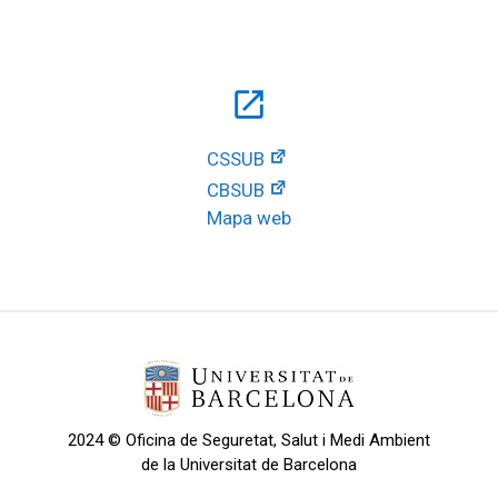
open_in_new
CSSUB
CBSUB
Mapa web
2024 © Oficina de Seguretat, Salut i Medi Ambient
de la Universitat de Barcelona