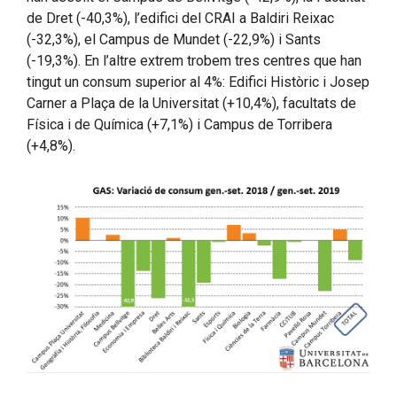
de Dret (-40,3%), l’edifici del CRAI a Baldiri Reixac
(-32,3%), el Campus de Mundet (-22,9%) i Sants
(-19,3%). En l’altre extrem trobem tres centres que han
tingut un consum superior al 4%: Edifici Històric i Josep
Carner a Plaça de la Universitat (+10,4%), facultats de
Física i de Química (+7,1%) i Campus de Torribera
(+4,8%).