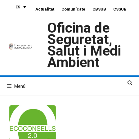
Saltar
ES
Actualitat
Comunícate
CBSUB
CSSUB
al
contenido
Oficina de
Seguretat,
Salut i Medi
Ambient
Menú