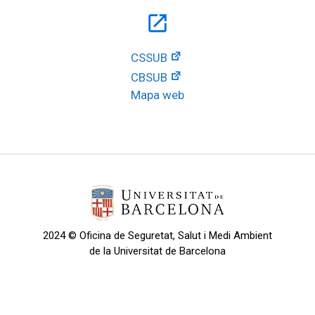
open_in_new
CSSUB
CBSUB
Mapa web
2024 © Oficina de Seguretat, Salut i Medi Ambient
de la Universitat de Barcelona