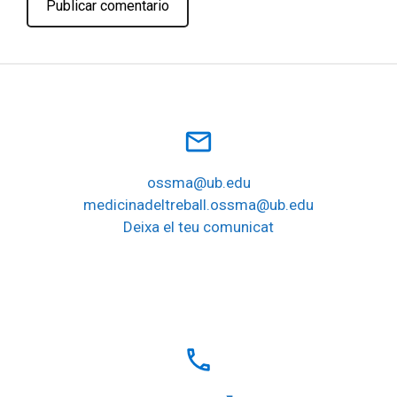
mail_outline
ossma@ub.edu
medicinadeltreball.ossma@ub.edu
Deixa el teu comunicat
local_phone