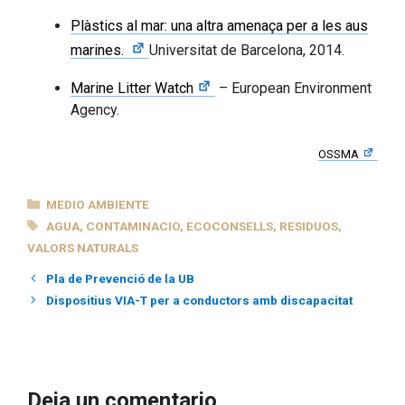
Plàstics al mar: una altra amenaça per a les aus
marines.
Universitat de Barcelona, 2014.
Marine Litter Watch
– European Environment
Agency.
OSSMA
CATEGORÍAS
MEDIO AMBIENTE
ETIQUETAS
AGUA
,
CONTAMINACIO
,
ECOCONSELLS
,
RESIDUOS
,
VALORS NATURALS
Pla de Prevenció de la UB
Dispositius VIA-T per a conductors amb discapacitat
Deja un comentario