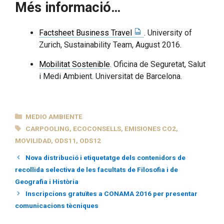
Més informació…
Factsheet Business Travel
. University of
Zurich, Sustainability Team, August 2016.
Mobilitat Sostenible
. Oficina de Seguretat, Salut
i Medi Ambient. Universitat de Barcelona.
CATEGORÍAS
MEDIO AMBIENTE
ETIQUETAS
CARPOOLING
,
ECOCONSELLS
,
EMISIONES CO2
,
MOVILIDAD
,
ODS11
,
ODS12
Nova distribució i etiquetatge dels contenidors de
recollida selectiva de les facultats de Filosofia i de
Geografia i Història
Inscripcions gratuïtes a CONAMA 2016 per presentar
comunicacions tècniques