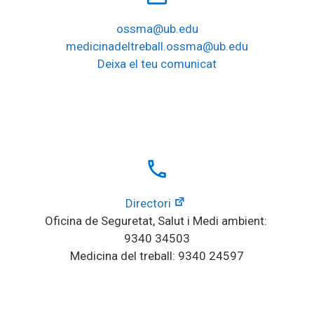
ossma@ub.edu
medicinadeltreball.ossma@ub.edu
Deixa el teu comunicat
local_phone
Directori
Oficina de Seguretat, Salut i Medi ambient: 
9340 34503
Medicina del treball: 9340 24597