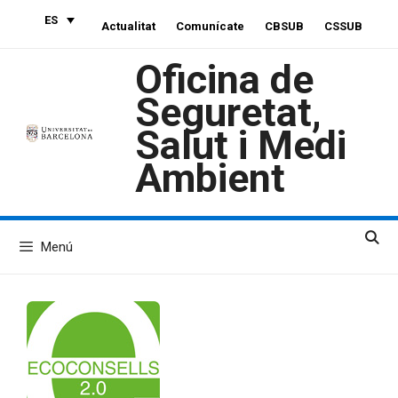
Saltar
ES
Actualitat
Comunícate
CBSUB
CSSUB
al
contenido
Oficina de
Seguretat,
Salut i Medi
Ambient
Menú