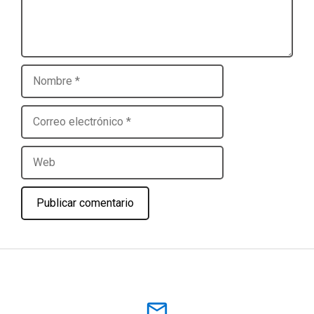
Nombre
Correo
electrónico
Web
mail_outline