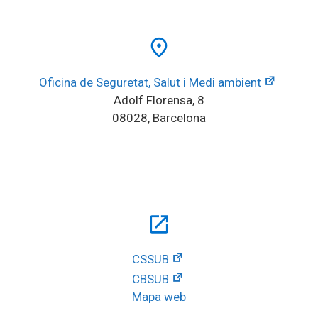
place
Oficina de Seguretat, Salut i Medi ambient
Adolf Florensa, 8
08028, Barcelona
open_in_new
CSSUB
CBSUB
Mapa web