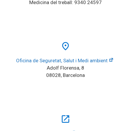
Medicina del treball: 9340 24597
place
Oficina de Seguretat, Salut i Medi ambient
Adolf Florensa, 8
08028, Barcelona
open_in_new