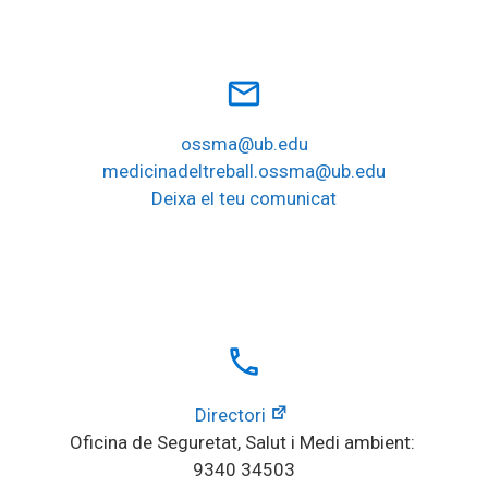
mail_outline
ossma@ub.edu
medicinadeltreball.ossma@ub.edu
Deixa el teu comunicat
local_phone
Directori
Oficina de Seguretat, Salut i Medi ambient: 
9340 34503