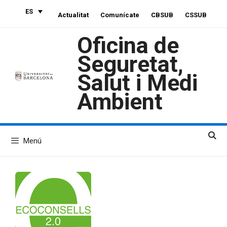
Saltar
ES
Actualitat
Comunícate
CBSUB
CSSUB
al
contenido
Oficina de
Seguretat,
Salut i Medi
Ambient
Menú