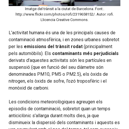
Imatge del trànsit a la ciutat de Barcelona. Font:.
http://www.flickr.com/photos/rofi/2319658152/. Autor: rofi.
Llicencia Creative Commons.
L’activitat humana és una de les principals causes de
contaminació atmosfèrica, i en zones urbanes sobretot
per les
emissions del trànsit rodat
(principalment
pels automòbils). Els
contaminants més perjudicials
derivats d’aquestes activitats són les partícules en
suspensió (que en funció del seu diàmetre són
denominades PM10, PM5 o PM2.5), els òxids de
nitrogen, els òxids de sofre, l’ozó troposfèric i el
monòxid de carboni.
Les condicions meteorològiques agreugen els
episodis de contaminació, sobretot quan un temps
anticiclònic s’allarga durant molts dies, ja que
disminueix la dispersió dels contaminants i aquests es