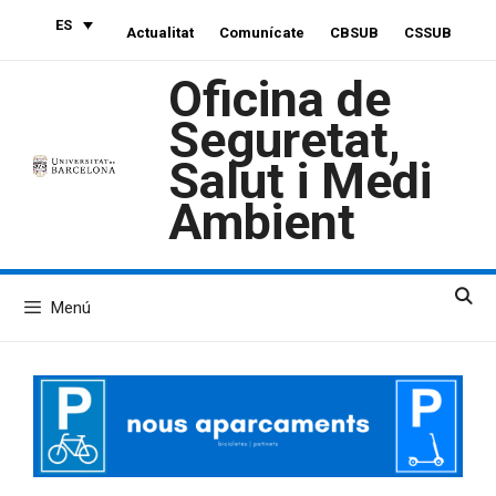
Saltar
ES
Actualitat
Comunícate
CBSUB
CSSUB
al
contenido
Oficina de
Seguretat,
Salut i Medi
Ambient
Menú