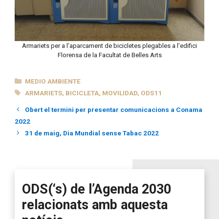
Armariets per a l’aparcament de bicicletes plegables a l’edifici
Florensa de la Facultat de Belles Arts
CATEGORÍAS
MEDIO AMBIENTE
ETIQUETAS
ARMARIETS
,
BICICLETA
,
MOVILIDAD
,
ODS11
Obert el termini per presentar comunicacions a Conama
2022
31 de maig, Dia Mundial sense Tabac 2022
ODS(‘s) de l’Agenda 2030
relacionats amb aquesta