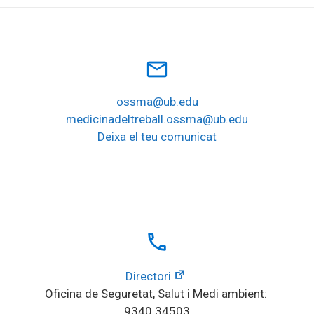
mail_outline
ossma@ub.edu
medicinadeltreball.ossma@ub.edu
Deixa el teu comunicat
local_phone
Directori
Oficina de Seguretat, Salut i Medi ambient: 
9340 34503