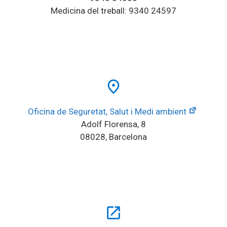
Medicina del treball: 9340 24597
place
Oficina de Seguretat, Salut i Medi ambient
Adolf Florensa, 8
08028, Barcelona
open_in_new