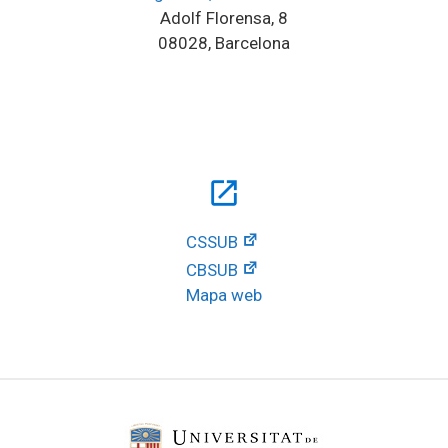
Adolf Florensa, 8
08028, Barcelona
open_in_new
CSSUB
CBSUB
Mapa web