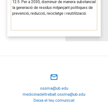
12.5: Per a 2030, disminuir de manera substancial
la generació de residus mitjançant polítiques de
prevenció, reducció, reciclatge i reutilització.
mail_outline
ossma@ub.edu
medicinadeltreball.ossma@ub.edu
Deixa el teu comunicat