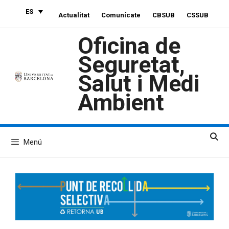
Saltar
ES
Actualitat
Comunícate
CBSUB
CSSUB
al
contenido
Oficina de
Seguretat,
Salut i Medi
Ambient
Menú