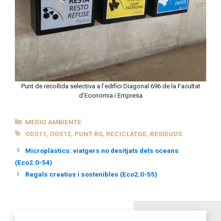
Punt de recollida selectiva a l’edifici Diagonal 696 de la Facultat
d’Economia i Empresa
CATEGORÍAS
MEDIO AMBIENTE
ETIQUETAS
ODS11
,
ODS12
,
PUNT-RS
,
RECICLATGE
,
RESIDUOS
Microplàstics: viatgers no desitjats dels oceans
(Eco2.0-54)
Regals creatius i sostenibles (Eco2.0-55)