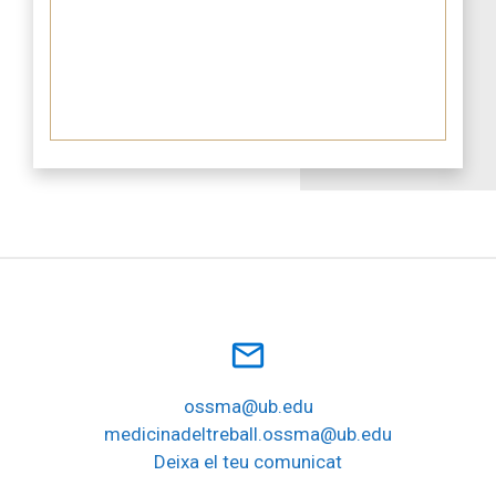
mail_outline
ossma@ub.edu
medicinadeltreball.ossma@ub.edu
Deixa el teu comunicat