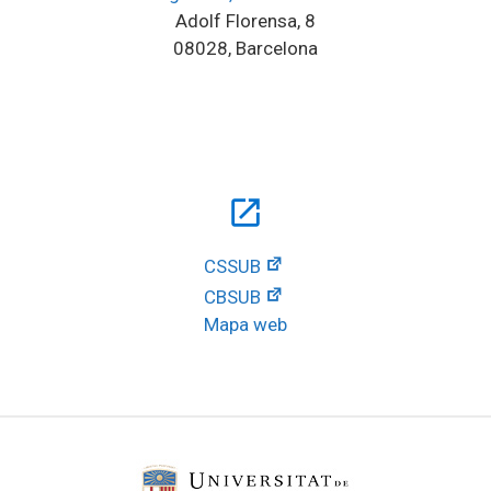
Adolf Florensa, 8
08028, Barcelona
open_in_new
CSSUB
CBSUB
Mapa web