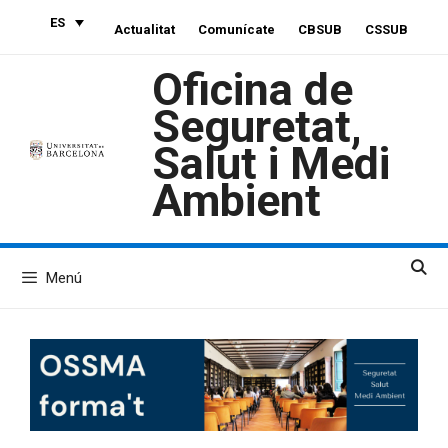
Saltar
ES
Actualitat
Comunícate
CBSUB
CSSUB
al
contenido
Oficina de
Seguretat,
Salut i Medi
Ambient
Menú