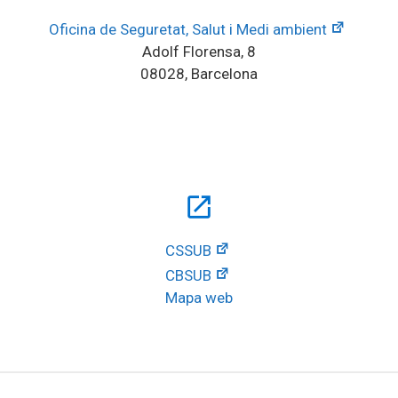
Oficina de Seguretat, Salut i Medi ambient
Adolf Florensa, 8
08028, Barcelona
open_in_new
CSSUB
CBSUB
Mapa web