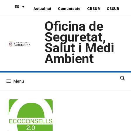
Saltar
ES
Actualitat
Comunícate
CBSUB
CSSUB
al
contenido
Oficina de
Seguretat,
Salut i Medi
Ambient
Menú