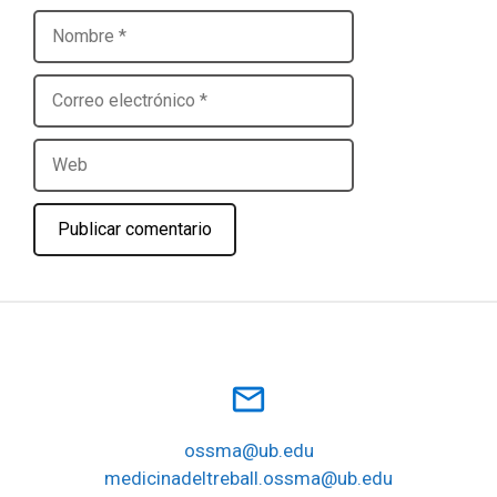
Nombre
Correo
electrónico
Web
mail_outline
ossma@ub.edu
medicinadeltreball.ossma@ub.edu