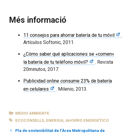
Més informació
11 consejos para ahorrar batería de tu móvil
.
Artículos Softonic, 2011.
¿Cómo saber qué aplicaciones se «comen»
la batería de tu teléfono móvil?
. Revista
20minutos, 2017.
Publicidad online consume 23% de batería
en celulares
. Milenio, 2013.
CATEGORÍAS
MEDIO AMBIENTE
ETIQUETAS
ECOCONSELLS
,
ENERGIA
,
AHORRO ENERGÉTICO
Pla de sostenibilitat de l’Àrea Metropolitana de