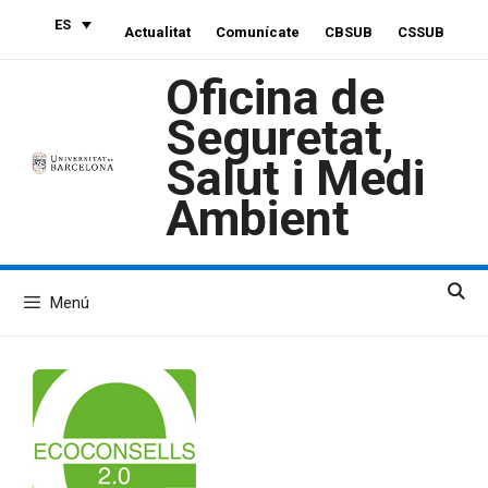
Saltar
ES
Actualitat
Comunícate
CBSUB
CSSUB
al
contenido
Oficina de
Seguretat,
Salut i Medi
Ambient
Menú