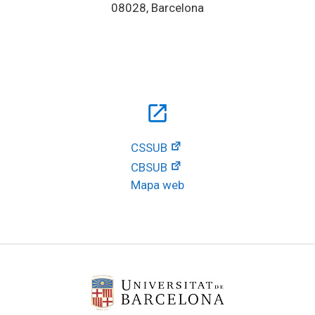
08028, Barcelona
open_in_new
CSSUB
CBSUB
Mapa web