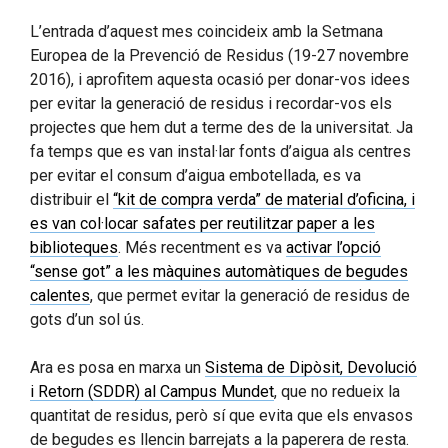
L’entrada d’aquest mes coincideix amb la Setmana
Europea de la Prevenció de Residus (19-27 novembre
2016), i aprofitem aquesta ocasió per donar-vos idees
per evitar la generació de residus i recordar-vos els
projectes que hem dut a terme des de la universitat. Ja
fa temps que es van instal·lar fonts d’aigua als centres
per evitar el consum d’aigua embotellada, es va
distribuir el
“kit de compra verda” de material d’oficina, i
es van col·locar safates per reutilitzar paper a les
biblioteques
. Més recentment es va
activar l’opció
“sense got” a les màquines automàtiques de begudes
calentes
, que permet evitar la generació de residus de
gots d’un sol ús.
Ara es posa en marxa un
Sistema de Dipòsit, Devolució
i Retorn (SDDR) al Campus Mundet
, que no redueix la
quantitat de residus, però sí que evita que els envasos
de begudes es llencin barrejats a la paperera de resta.