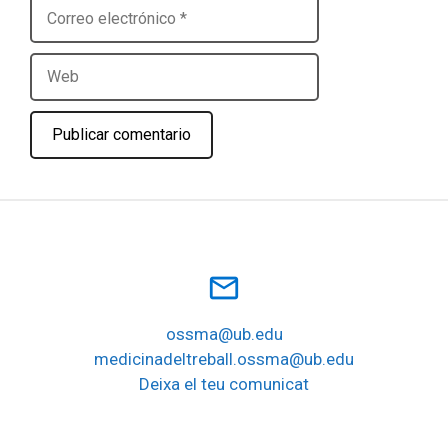
Correo
electrónico
Web
mail_outline
ossma@ub.edu
medicinadeltreball.ossma@ub.edu
Deixa el teu comunicat