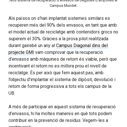
Nou sistema de recuperació d’envasos de begudes d’ampolles al
Campus Mundet.
Als països on s’han implantat sistemes similars es
recuperen més del 90% dels envasos, en tant que amb
el model actual de reciclatge amb contenidors grocs no
superem el 30%. Gràcies a la prova pilot realitzada
durant gairebé un any al
Campus Diagonal dins del
projecte GMI
vam comprovar que la recuperació
d’envasos amb màquines de retorn és viable, però que
incentivant el retorn no es millora prou el nivell de
reciclatge. És per això que fem aquest pas, amb
l’objectiu d’implantar el sistema de dipòsit, devolució i
retorn de forma progressiva a tots els campus de la
UB.
A més de participar en aquest sistema de recuperació
d’envasos, hi ha moltes maneres en què tots podem
contribuir en la prevenció de residus. Vegem-les a