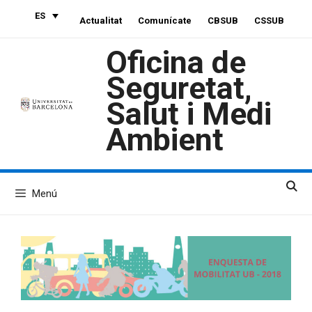
Saltar
ES
Actualitat
Comunícate
CBSUB
CSSUB
al
contenido
Oficina de
Seguretat,
Salut i Medi
Ambient
Menú