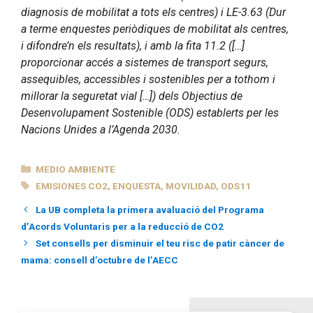
diagnosis de mobilitat a tots els centres) i LE-3.63 (Dur
a terme enquestes periòdiques de mobilitat als centres,
i difondre’n els resultats), i amb la fita 11.2 ([…]
proporcionar accés a sistemes de transport segurs,
assequibles, accessibles i sostenibles per a tothom i
millorar la seguretat vial […]) dels Objectius de
Desenvolupament Sostenible (ODS) establerts per les
Nacions Unides a l’Agenda 2030.
CATEGORÍAS
MEDIO AMBIENTE
ETIQUETAS
EMISIONES CO2
,
ENQUESTA
,
MOVILIDAD
,
ODS11
La UB completa la primera avaluació del Programa
d’Acords Voluntaris per a la reducció de CO2
Set consells per disminuir el teu risc de patir càncer de
mama: consell d’octubre de l’AECC