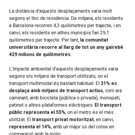
La distància d’aquests desplaçaments varia molt
segons el lloc de residència. De mitjana, els residents
a Barcelona recorren 4,3 quilòmetres per trajecte, i en
canvi, els residents en altres municipis fan 29,1
quilòmetres per trajecte. Per tant,
la comunitat
universitària recorre al llarg de tot un any gairebé
429 milions de quilòmetres
.
L’impacte ambiental d’aquests desplaçaments varia
segons els mitjans de transport utilitzats, on el
transport multimodal és bastant habitual. El
31% es
desplaça amb mitjans de transport actius
, com ara
caminant, amb bicicleta (pública o privada), monopatí,
patinet o altres plataformes elèctriques.
El transport
públic representa el 55%
, on el metro és el més
utilitzat. El
transport privat motoritzat
, en canvi,
representa el 14%
, amb un major ús del cotxe en
comparació amb la moto.