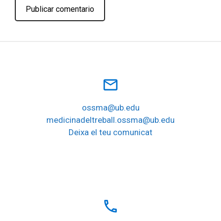
mail_outline
ossma@ub.edu
medicinadeltreball.ossma@ub.edu
Deixa el teu comunicat
local_phone