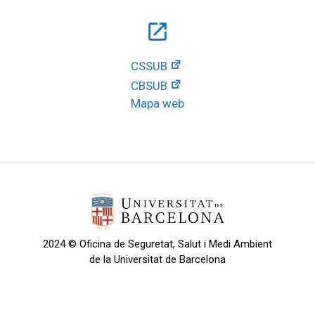
open_in_new
CSSUB
CBSUB
Mapa web
2024 © Oficina de Seguretat, Salut i Medi Ambient
de la Universitat de Barcelona