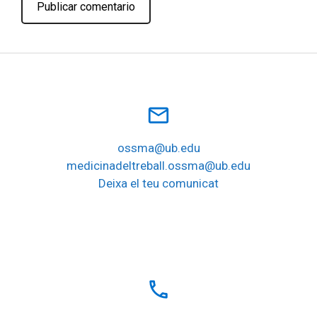
mail_outline
ossma@ub.edu
medicinadeltreball.ossma@ub.edu
Deixa el teu comunicat
local_phone