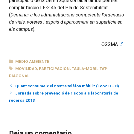
participació de la UB en aquesta taula també permet
complir l’acció LE-3.45 del Pla de Sostenibilitat
(
Demanar a les administracions competents l’ordenació
de vials, voreres i espais d’aparcament en superfície en
els campus
).
OSSMA
CATEGORÍAS
MEDIO AMBIENTE
ETIQUETAS
MOVILIDAD
,
PARTICIPACIÓN
,
TAULA-MOBILITAT-
DIAGONAL
Quant consumeix el nostre telèfon mòbil? (Eco2.0 – 8)
Jornada sobre prevenció de riscos als laboratoris de
recerca 2013
Deja un comentario