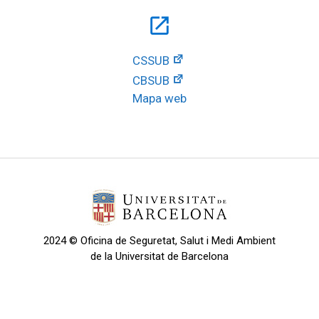
open_in_new
CSSUB
CBSUB
Mapa web
2024 © Oficina de Seguretat, Salut i Medi Ambient
de la Universitat de Barcelona