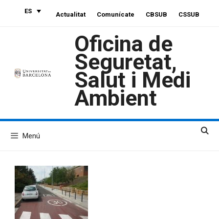
Saltar
ES
Actualitat
Comunícate
CBSUB
CSSUB
al
contenido
Oficina de
Seguretat,
Salut i Medi
Ambient
Menú