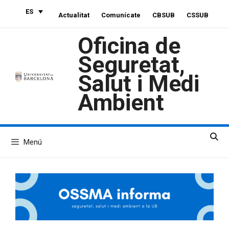
Saltar
ES
Actualitat
Comunícate
CBSUB
CSSUB
al
contenido
Oficina de
Seguretat,
Salut i Medi
Ambient
Menú