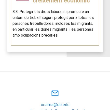
creixement econòmic
8.8: Protegir els drets laborals i promoure un
entorn de treball segur i protegit per a totes les
persones treballa·dores, incloses les migrants,
en particular les dones migrants i les persones
amb ocupacions precàries.
mail_outline
ossma@ub.edu