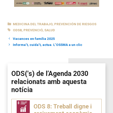
CATEGORÍAS
MEDICINA DEL TRABAJO
,
PREVENCIÓN DE RIESGOS
ETIQUETAS
ODS8
,
PREVENCIÓ
,
SALUD
Vacances en família 2025
Informa’t, cuida’t, actua. L’OSSMA a un clic
ODS(‘s) de l’Agenda 2030
relacionats amb aquesta
notícia
ODS 8: Treball digne i