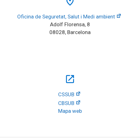
place
Oficina de Seguretat, Salut i Medi ambient
Adolf Florensa, 8
08028, Barcelona
open_in_new
CSSUB
CBSUB
Mapa web