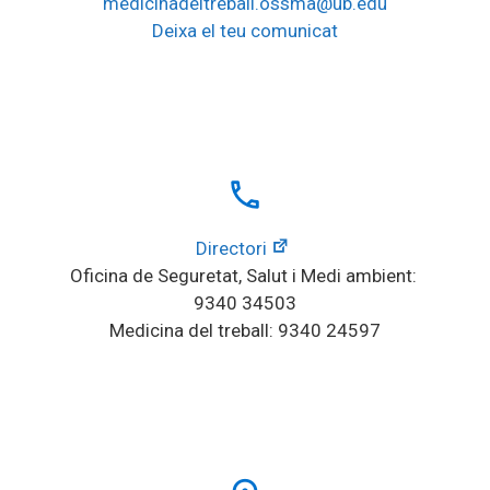
medicinadeltreball.ossma@ub.edu
Deixa el teu comunicat
local_phone
Directori
Oficina de Seguretat, Salut i Medi ambient: 
9340 34503
Medicina del treball: 9340 24597